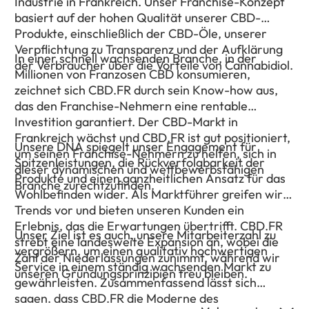
Industrie in Frankreich. Unser Franchise-Konzept
basiert auf der hohen Qualität unserer CBD-
Produkte, einschließlich der CBD-Öle, unserer
Verpflichtung zu Transparenz und der Aufklärung
In einer schnell wachsenden Branche, in der
der Verbraucher über die Vorteile von Cannabidiol.
Millionen von Franzosen CBD konsumieren,
zeichnet sich CBD.FR durch sein Know-how aus,
das den Franchise-Nehmern eine rentable
Investition garantiert. Der CBD-Markt in
Frankreich wächst und CBD.FR ist gut positioniert,
Unsere DNA spiegelt unser Engagement für
um seinen Franchise-Nehmern zu helfen, sich in
Spitzenleistungen, die Rückverfolgbarkeit der
dieser dynamischen und wettbewerbsfähigen
Produkte und einen ganzheitlichen Ansatz für das
Branche zurechtzufinden.
Wohlbefinden wider. Als Marktführer greifen wir
Trends vor und bieten unseren Kunden ein
Erlebnis, das die Erwartungen übertrifft. CBD.FR
Unser Ziel ist es auch, unsere Mitarbeiterzahl zu
strebt eine landesweite Expansion an, wobei die
vergrößern, um einen qualitativ hochwertigen
Zahl der Niederlassungen zunimmt, während wir
Service in einem ständig wachsenden Markt zu
unseren Gründungsprinzipien treu bleiben.
gewährleisten. Zusammenfassend lässt sich
sagen, dass CBD.FR die Moderne des