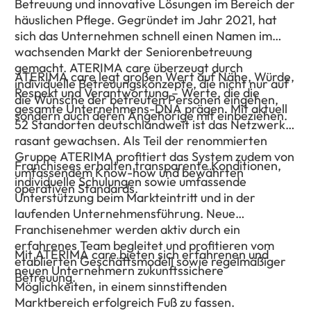
Betreuung und innovative Lösungen im Bereich der
häuslichen Pflege. Gegründet im Jahr 2021, hat
sich das Unternehmen schnell einen Namen im
wachsenden Markt der Seniorenbetreuung
gemacht. ATERIMA care überzeugt durch
ATERIMA care legt großen Wert auf Nähe, Würde,
individuelle Betreuungskonzepte, die nicht nur auf
Respekt und Verantwortung – Werte, die die
die Wünsche der betreuten Personen eingehen,
gesamte Unternehmens-DNA prägen. Mit aktuell
sondern auch deren Angehörige mit einbeziehen.
52 Standorten deutschlandweit ist das Netzwerk
rasant gewachsen. Als Teil der renommierten
Gruppe ATERIMA profitiert das System zudem von
Franchisees erhalten transparente Konditionen,
umfassendem Know-how und bewährten
individuelle Schulungen sowie umfassende
operativen Standards.
Unterstützung beim Markteintritt und in der
laufenden Unternehmensführung. Neue
Franchisenehmer werden aktiv durch ein
erfahrenes Team begleitet und profitieren vom
Mit ATERIMA care bieten sich erfahrenen und
etablierten Geschäftsmodell sowie regelmäßiger
neuen Unternehmern zukunftssichere
Betreuung.
Möglichkeiten, in einem sinnstiftenden
Marktbereich erfolgreich Fuß zu fassen.