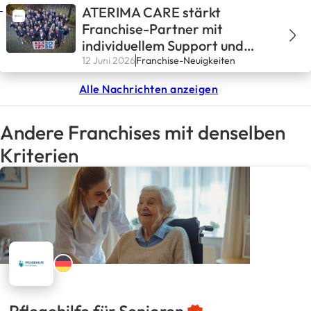
ATERIMA CARE stärkt
Franchise-Partner mit
individuellem Support und
bewährten Prozessen
12 Juni 2026
Franchise-Neuigkeiten
Alle Nachrichten anzeigen
Andere Franchises mit denselben
Kriterien
Pflegehilfe für Senioren