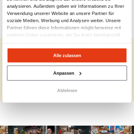
Welche Rolle spielt der Veranstalter
analysieren. Außerdem geben wir Informationen zu Ihrer
schauinsland-reisen im Netzwerk?
Verwendung unserer Website an unsere Partner für
soziale Medien, Werbung und Analysen weiter. Unsere
Welche Risiken und Abhängigkeiten
Partner führen diese Informationen möglicherweise mit
entstehen durch das System?
weiteren Daten zusammen, die Sie ihnen bereitgestellt
haben oder die sie im Rahmen Ihrer Nutzung der Dienste
gesammelt haben.
Sie vertreten Alpha Reisebüro Partner
Alle zulassen
GmbH?
Vervollständigen Sie die fehlenden Angaben und überprüfen Sie
Anpassen
Ihre Informationen.
Ablehnen
Ausfüllen