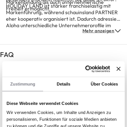
Markenbindung als auch unternehmerische
HOLIDAY LAND ist stärker franchiselastig mit
Freiheit ermöglicht.
Markenführung, während schauinsland PARTNER
eher kooperativ organisiert ist. Dadurch adressiert
Alpha unterschiedliche Unternehmerprofile im
Mehr anzeigen
Reisevertrieb.
FAQ
Was ist das Alpha Netzwerk genau –
Franchise oder Kooperation?
Zustimmung
Details
Über Cookies
Wie unterscheiden sich die beiden
Modelle wirtschaftlich im Alltag?
Diese Webseite verwendet Cookies
Wie viel unternehmerische Freiheit habe
Wir verwenden Cookies, um Inhalte und Anzeigen zu
ich wirklich?
personalisieren, Funktionen für soziale Medien anbieten
zu können und die Zugriffe auf unsere Website zu