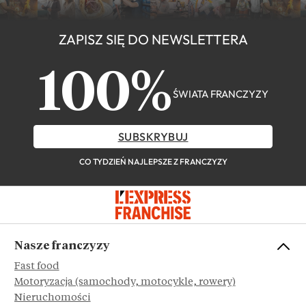
ZAPISZ SIĘ DO NEWSLETTERA
100%
ŚWIATA FRANCZYZY
SUBSKRYBUJ
CO TYDZIEŃ NAJLEPSZE Z FRANCZYZY
Nasze franczyzy
Fast food
Motoryzacja (samochody, motocykle, rowery)
Nieruchomości