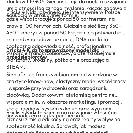
klocków LEGO®. Sieć inspiruje do nauki i rozwijania
umiejętności logicznego myślenia, łącząc zabawę z
Bricks 4 Kidz rozwinęło się intensywnie w Polsce,
edukacją w atrakcyjnej formie.
gdzie współpracuje z ponad 50 partnerami na
prawie 100 terytoriach. Globalnie sieć liczy 350–
450 franczyz w ponad 50 krajach, co potwierdza
jej międzynarodowe uznanie. DNA marki to
społeczna odpowiedzialność, profesjonalizm i
Bricks 4 Kidz to sprawdzony model dla
wsparcie franczyzobiorców, a oferta obejmuje
przedsiębiorców
warsztaty, urodziny, półkolonie oraz zajęcia
STEAM.
Sieć oferuje franczyzobiorcom potwierdzone w
praktyce know-how, elastyczny model współpracy
i wsparcie przy wdrożeniu oraz zarządzaniu
placówką. Dodatkowymi atutami są centralne
wsparcie m.in. w obszarze marketingu i promocji,
social mediów, system szkoleń oraz wymiany
Bricks 4 Kidz to szansa na rozwijanie własnego
doświadczeń między partnerami.
biznesu z misją edukacyjną oraz realny wpływ na
społeczność lokalną. Sprawdź, jak możesz
dołączyć do lidera rynku edukacji dla dzieci!