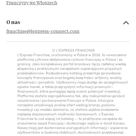
Franczyzy we Włoszech
O nas
franchise@lexpress-connect.com
O L’EXPRESS FRANCHISE
L’Express Franchise, uruchomiony w Polsce w 2026, to nowoczesna
platforma cyfrowa dedykowana rynkowi franczyzy w Polsce i za
granicą. Jako kompleksowy portal branżowy łączy rzetelną wiedzę
ekspercką z praktycznymi narzędziami wspierającymi przyszłych
przedsiębiorców. Rozbudowany katalog prezentuje sprawdzone
koncepty franczyzowe oraz bogatą bazę treści: artykuły, analizy,
aktualności i poradniki. Użytkownicy mają dostęp do szczegółowych
opisów marek, a także przejrzystych informacji prawnych i
finansowych, które pomagają lepiej ocenić potencjał inwestycji.
Platforma została zaprojektowana tak, aby maksymalnie uprościć
wyszukiwanie i porównywanie franczyz w Polsce. Intuicyjne
narzędzia umożliwiają analizę ofert według branży, poziomu
inwestycji czy modelu działania, co ułatwia szybkie znalezienie
najlepiej dopasowanych możliwości biznesowych. L’Express
Franchise to coś więcej niż katalog — to praktyczne narzędzie do
zrozumienia zasad franczyzy i skutecznego wejścia w świat biznesu.
Naszą misją jest dostarczanie wiarygodnych informacji i wspieranie
użytkowników w budowie stabilnych, dochodowych przedsięwzięć.