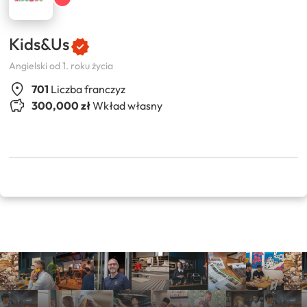
Kids&Us
Angielski od 1. roku życia
701
Liczba franczyz
300,000 zł
Wkład własny