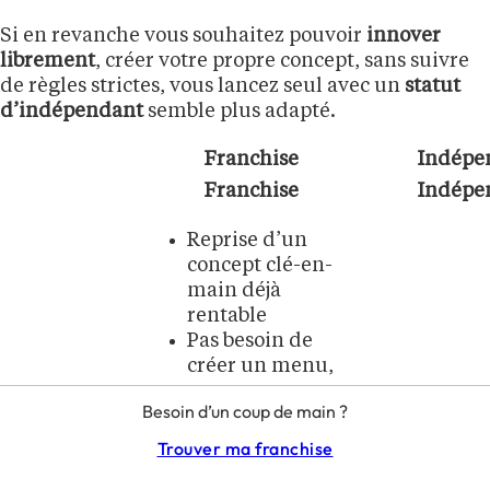
Si en revanche vous souhaitez pouvoir
innover
librement
, créer votre propre concept, sans suivre
de règles strictes, vous lancez seul avec un
statut
d’indépendant
semble plus adapté.
Franchise
Indépe
Franchise
Indépe
Reprise d’un
concept clé-en-
main déjà
rentable
Pas besoin de
créer un menu,
un
Besoin d’un coup de main ?
positionnement,
une identité
Trouver ma franchise
visuelle
Liberté t