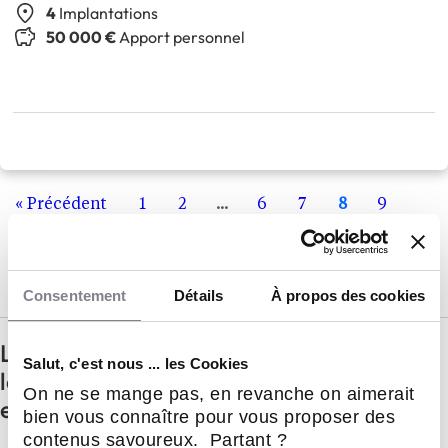
4
Implantations
50 000 €
Apport personnel
« Précédent
1
2
...
6
7
8
9
10
Suivant »
Consentement
Détails
À propos des cookies
Les questions à se poser avant de se
Salut, c'est nous ... les Cookies
lancer dans le secteur de la restauration
On ne se mange pas, en revanche on aimerait
en franchise
bien vous connaître pour vous proposer des
contenus savoureux. Partant ?
Comment ouvrir une chaîne de