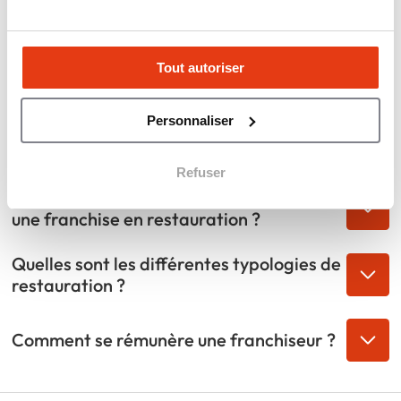
restauration en franchise ?
Est-ce rentable d'ouvrir une franchise en
Tout autoriser
restauration traditionnelle ?
Personnaliser
Comment fonctionne une enseigne de
restauration en franchise ?
Refuser
Quel est l'apport nécessaire pour créer
une franchise en restauration ?
Quelles sont les différentes typologies de
restauration ?
Comment se rémunère une franchiseur ?