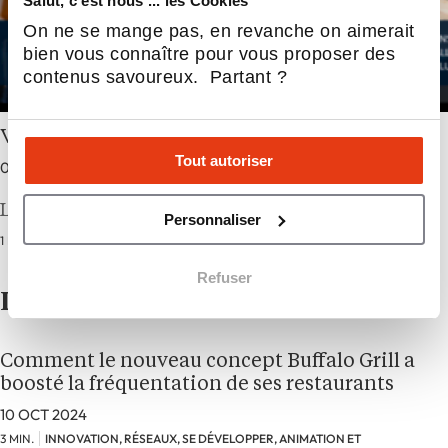
Salut, c'est nous ... les Cookies
On ne se mange pas, en revanche on aimerait
bien vous connaître pour vous proposer des
contenus savoureux. Partant ?
Vu dans le réseau INWIN
Tout autoriser
05 AOÛT 2026
Le réseau Inwin se retrouvera à Montpellier du…
Personnaliser
1 MIN.
ACTUALITÉS
Refuser
Les plus lus
Comment le nouveau concept Buffalo Grill a
boosté la fréquentation de ses restaurants
10 OCT 2024
3 MIN.
INNOVATION, RÉSEAUX, SE DÉVELOPPER, ANIMATION ET