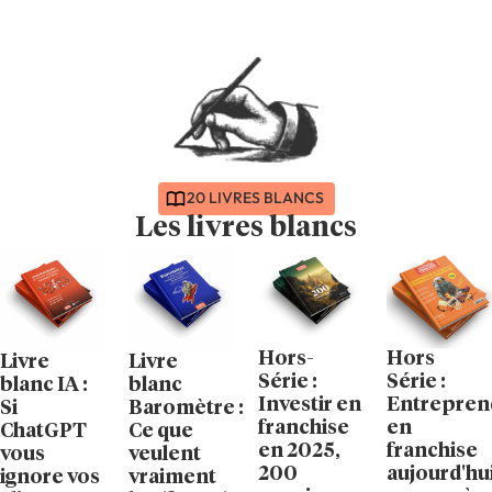
20 LIVRES BLANCS
Les livres blancs
Hors-
Hors
Livre
Livre
Série :
Série :
blanc IA :
blanc
Investir en
Entrepren
Si
Baromètre :
franchise
en
ChatGPT
Ce que
en 2025,
franchise
vous
veulent
200
aujourd'hui
ignore vos
vraiment