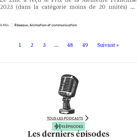
Le Zinc a reçu le Prix de la Meilleure Franchise
2023 (dans la catégorie moins de 20 unités) au
Salon de la franchise. Une fierté et un honneur
pour cette marque développée…
4 Min.
Réseaux, Animation et communication
1
2
3
…
48
49
Suivant »
TOUS LES PODCASTS
92 ÉPISODES
Les derniers épisodes