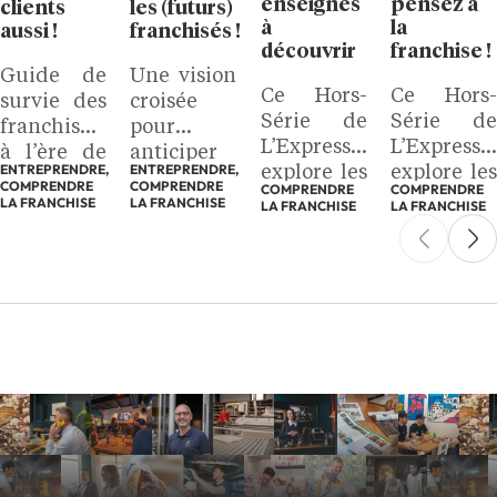
enseignes
pensez à
clients
les (futurs)
à
la
aussi !
franchisés !
découvrir
franchise !
Guide de
Une vision
Ce Hors-
Ce Hors-
survie des
croisée
Série de
Série de
franchises
pour
L’Express
L’Express
à l’ère de
anticiper
ENTREPRENDRE,
ENTREPRENDRE,
explore les
explore les
l’IA
la
COMPRENDRE
COMPRENDRE
COMPRENDRE
COMPRENDRE
atouts de
atouts de
LA FRANCHISE
franchise
LA FRANCHISE
LA FRANCHISE
LA FRANCHISE
la
la
de
franchise
franchise
demain :
et vous
et vous
Tendances
propose de
propose de
Franchise
découvrir
découvrir
2025
des
des
success
success
stories
stories
inspirantes.
inspirantes