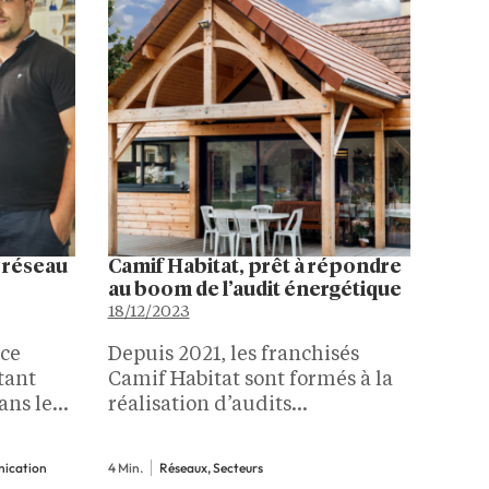
n réseau
Camif Habitat, prêt à répondre
au boom de l’audit énergétique
18/12/2023
nce
Depuis 2021, les franchisés
tant
Camif Habitat sont formés à la
ns le
réalisation d’audits
bastien
énergétiques. « Indispensable »
eira ont
alors qu’ils sont désormais
nication
4 Min.
Réseaux, Secteurs
pre
obligatoires avant la vente d’un