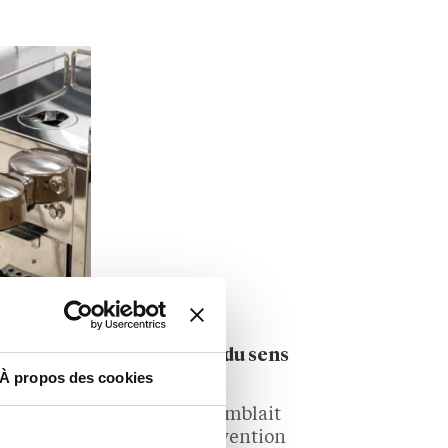
cence de
logement classé F, autrement
dit très consommateur
ent.
d’énergie. « Incontournable »
alors que la rénovation…
nvention nationale autour du sens
À propos des cookies
eigne Litha Espresso rassemblait
ssionnaires pour sa 3e convention