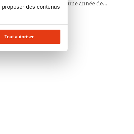
nt incontournable conclut une année de
s proposer des contenus
éseau. L’occasion de faire le point sur 2023
de…
cation, Actualités
Tout autoriser