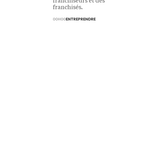
franchiseurs et des
franchisés.
00H00
ENTREPRENDRE