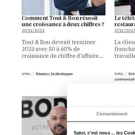
Comment Tout & Bon réussit
Le télét
une croissance à deux chiffres ?
restaur
20/11/2023
17/11/202
Tout & Bon devrait terminer
La clien
2023 avec 50 à 60% de
franchi
croissance de chiffre d’affaires.
travaill
Plutôt rare dans le secteur de la
recherc
restauration. Marc-Antoine
restaura
4 Min.
Réseaux, Se développer
4 Min.
Ent
Toulemonde, dirigeant et
Mais pl
communicati
fondateur de la marque,
ans aprè
l’explique par plusieurs choix
franchi
stratégiques. La livraison en
au dév
entreprise…
télétrav
Consentement
Salut, c'est nous ... les Coo