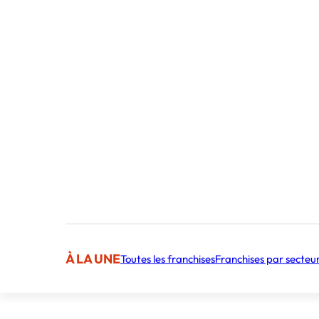
Montée en gamme de la restauration rapide, 
17/01/2024
Des burgers au porc effiloché de 12 heures, 
signature, des sushis à la truffe… La stree
du terrain et taille des croupières aux acteu
rapide traditionnelle. Pour Bernard Boutbo
4 Min.
Secteurs
À LA UNE
Toutes les franchises
Franchises par secteu