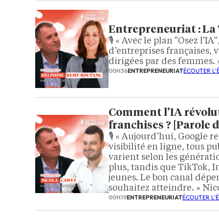
Entrepreneuriat : La 
🎙️ « Avec le plan "Osez l'
d’entreprises françaises, v
dirigées par des femmes.
00H36
ENTREPRENEURIAT
ÉCOUTER L'
Comment l’IA révoluti
franchises ? [Parole 
🎙️ « Aujourd’hui, Google r
visibilité en ligne, tous p
varient selon les générati
plus, tandis que TikTok, 
jeunes. Le bon canal dépen
souhaitez atteindre. » Ni
00H19
ENTREPRENEURIAT
ÉCOUTER L'