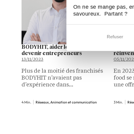
On ne se mange pas, en
savoureux. Partant ?
Refuser
BODYHIT, aider les franchisés à
Les fra
devenir entrepreneurs
réinven
13/11/2023
05/11/202
Plus de la moitié des franchisés
En 2023,
BODYHIT n’avaient pas
food se
d’expérience dans
une offr
l'entrepreneuriat avant de se
qualité.
lancer. Le groupe a choisi d’en
food jou
4 Min.
Réseaux, Animation et communication
3 Min.
Rése
faire un atout et de mettre en
faire la
place un accompagnement
intervi
quasi personnalisé pour les
Bernar
aider à réussir leur
reconversion…