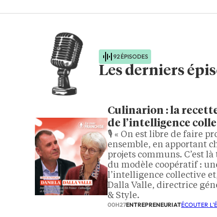
92 ÉPISODES
Les derniers épi
Culinarion : la rece
de l’intelligence coll
🎙️ « On est libre de faire
ensemble, en apportant ch
projets communs. C’est là 
du modèle coopératif : une
l’intelligence collective e
Dalla Valle, directrice gé
& Style.
00H27
ENTREPRENEURIAT
ÉCOUTER L'