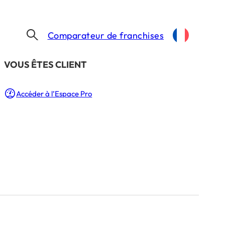
Comparateur de franchises
​VOUS ÊTES CLIENT
Accéder à l’Espace Pro
nchise est là !
es
SE
ENTREPRENDRE
EXPORTER MON CONCEPT