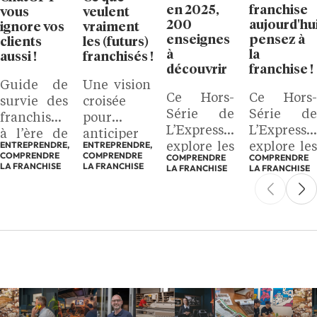
en 2025,
franchise
vous
veulent
200
aujourd'hui
ignore vos
vraiment
enseignes
pensez à
clients
les (futurs)
à
la
aussi !
franchisés !
découvrir
franchise !
Guide de
Une vision
Ce Hors-
Ce Hors-
survie des
croisée
Série de
Série de
franchises
pour
L’Express
L’Express
à l’ère de
anticiper
ENTREPRENDRE,
ENTREPRENDRE,
explore les
explore les
l’IA
la
COMPRENDRE
COMPRENDRE
COMPRENDRE
COMPRENDRE
atouts de
atouts de
LA FRANCHISE
franchise
LA FRANCHISE
LA FRANCHISE
LA FRANCHISE
la
la
de
franchise
franchise
demain :
et vous
et vous
Tendances
propose de
propose de
Franchise
découvrir
découvrir
2025
des
des
success
success
stories
stories
inspirantes.
inspirantes