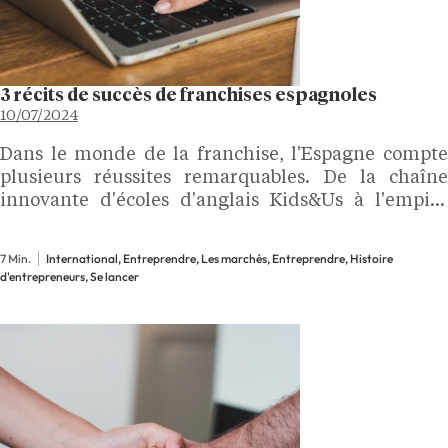
3 récits de succès de franchises espagnoles
10/07/2024
Dans le monde de la franchise, l'Espagne compte
plusieurs réussites remarquables. De la chaîne
innovante d'écoles d'anglais Kids&Us à l'empire
culinaire 100 Montaditos, dont nous vous avons
déjà parlé, en passant par la chaîne de yaourts
7 Min.
International, Entreprendre, Les marchés, Entreprendre, Histoire
glacés Llaollao, ces entreprises…
d'entrepreneurs, Se lancer