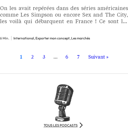
On les avait repérées dans des séries américaines
comme Les Simpson ou encore Sex and The City,
les voilà qui débarquent en France ! Ce sont les
fameux donuts signés Krispy Kreme. Cette
franchise internationale made in US n’est pas…
6 Min.
International, Exporter mon concept, Les marchés
1
2
3
…
6
7
Suivant »
TOUS LES PODCASTS