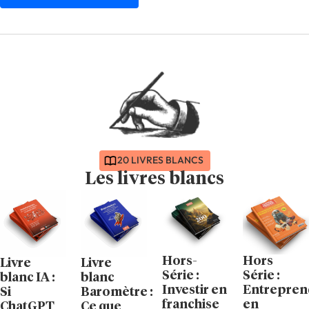
20 LIVRES BLANCS
Les livres blancs
Hors-
Hors
Livre
Livre
Série :
Série :
blanc IA :
blanc
Investir en
Entrepren
Si
Baromètre :
franchise
en
ChatGPT
Ce que