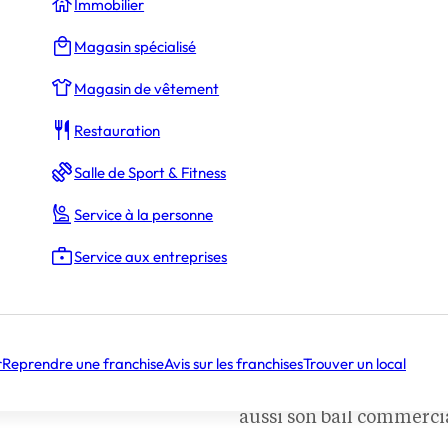
Immobilier
Magasin spécialisé
Magasin de vêtement
Restauration
Salle de Sport & Fitness
Service à la personne
Service aux entreprises
Cession/reprise : tout ce
faut savoir sur le bail
es publiques locales
commercial
11/10/2023
heter des murs, voire
r
Reprendre une franchise
Avis sur les franchises
Trouver un local
Lorsqu’un franchisé cèd
 l’implantation des
fonds de commerce, cela
activité commerciale et
aussi son bail commercia
r côté, commerçants et
à-dire le contrat de loca