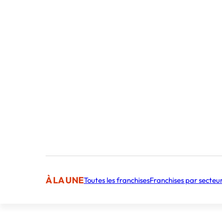
Foncières commerciales : outil des politiqu
15/01/2024
La foncière commerciale, qui consiste à rac
À LA UNE
Toutes les franchises
Franchises par secteu
des fonds de commerce permet de maîtriser
nouveaux commerces et de pérenniser une 
artisanale diversifiée et de qualité. De leu
artisans peuvent…