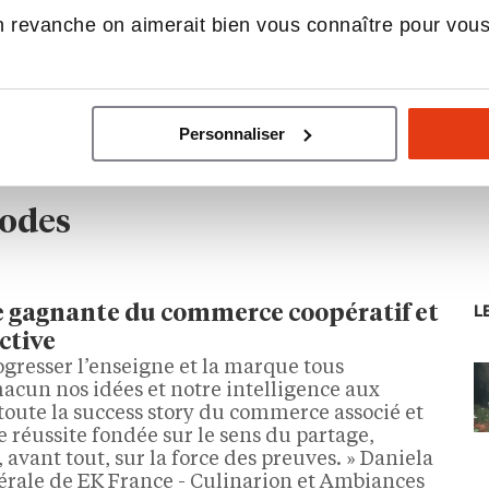
 revanche on aimerait bien vous connaître pour vou
1
2
3
…
5
6
Suivant »
Personnaliser
sodes
L
tte gagnante du commerce coopératif et
ective
 progresser l’enseigne et la marque tous
acun nos idées et notre intelligence aux
toute la success story du commerce associé et
 réussite fondée sur le sens du partage,
t, avant tout, sur la force des preuves. » Daniela
nérale de EK France - Culinarion et Ambiances