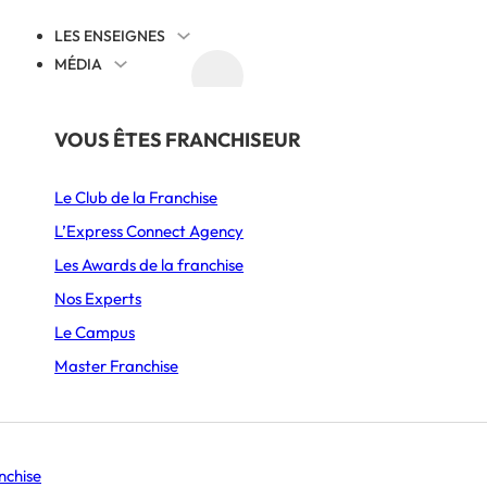
LES ENSEIGNES
MÉDIA
AGENDA
DÉCOUVRIR
PAR SECTEUR
THÉMATIQUES
VOUS ÊTES FRANCHISEUR
Juridique
Le Club de la Franchise
Alimentation
he de local à l’o
Cession reprise
L’Express Connect Agency
Ameublement & Décoration
International
Les Awards de la franchise
ur réussir votre 
Automobile, Moto & Cycle
Comprendre la franchise
Nos Experts
S’implanter
Le Campus
Beauté & Bien-être
Animation et communication
Master Franchise
commerciale
Boulangerie & Pâtisserie
Management
Burgers
Histoire d’entrepreneurs
Se lancer
nchise
Coffee shop & Salon de thé