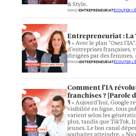
& Style.
00H27
ENTREPRENEURIAT
ÉCOUTER L'
Entrepreneuriat : La 
🎙️ « Avec le plan "Osez l'
d’entreprises françaises, v
dirigées par des femmes.
00H36
ENTREPRENEURIAT
ÉCOUTER L'
Comment l’IA révoluti
franchises ? [Parole 
🎙️ « Aujourd’hui, Google r
visibilité en ligne, tous p
varient selon les générati
plus, tandis que TikTok, 
jeunes. Le bon canal dépen
souhaitez atteindre. » Ni