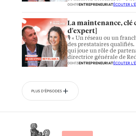
00H19
ENTREPRENEURIAT
ÉCOUTER L'
La maintenance, clé 
d'expert]
🎙️ « Un réseau ou un fran
des prestataires qualifiés.
qui joue un rôle de parten
directrice générale de Re
00H13
ENTREPRENEURIAT
ÉCOUTER L'
PLUS D'ÉPISODES