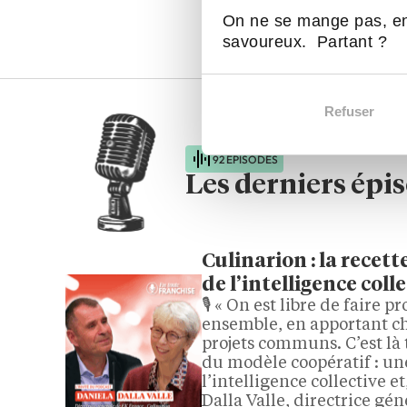
savoir-faire. Choisir son…
On ne se mange pas, en
savoureux. Partant ?
Refuser
92 ÉPISODES
Les derniers épi
Culinarion : la rece
de l’intelligence coll
🎙️ « On est libre de faire
ensemble, en apportant ch
projets communs. C’est là 
du modèle coopératif : une
l’intelligence collective e
Dalla Valle, directrice gé