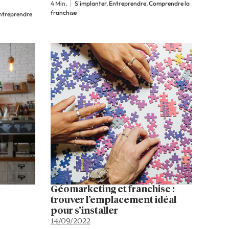
4 Min.
S'implanter, Entreprendre, Comprendre la
 son
commerce en franchise.
franchise
Entreprendre
it d’un
Attention cependant au
niques
montant des loyers et aux
l…
conditions imposées par les
bailleurs. Nos conseils pour
réussir votre…
Géomarketing et franchise :
trouver l’emplacement idéal
pour s’installer
14/09/2022