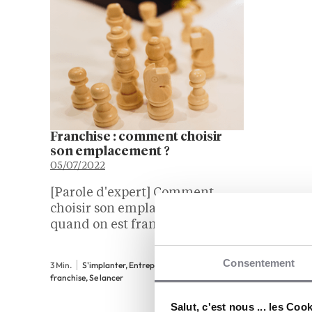
Franchise : comment choisir
son emplacement ?
05/07/2022
[Parole d'expert] Comment
choisir son emplacement
quand on est franchisé ? Il faut
d'abord respecter les critères
objectifs que le franchiseur met
Consentement
3 Min.
S'implanter, Entreprendre, Comprendre la
à votre disposition pour choisir
franchise, Se lancer
l'emplacement. Ce choix est en
effet un élément important du
Salut, c'est nous ... les Coo