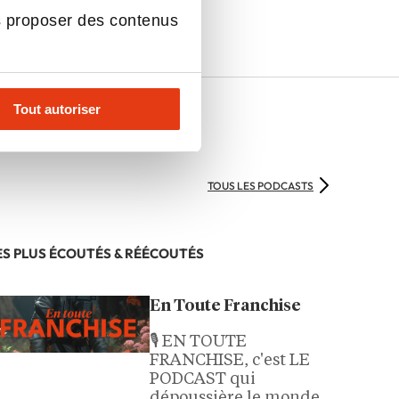
s proposer des contenus
Tout autoriser
TOUS LES PODCASTS
ES PLUS ÉCOUTÉS & RÉÉCOUTÉS
En Toute Franchise
🎙️ EN TOUTE
FRANCHISE, c'est LE
PODCAST qui
dépoussière le monde