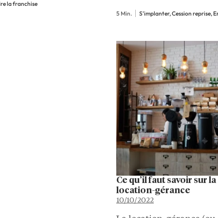
re la franchise
le lie au propriétaire de
5 Min.
S'implanter, Cession reprise, 
local commercial. Il s’ag
des aspects un peu tech
de la transaction dont i
Ce qu’il faut savoir sur la
location-gérance
10/10/2022