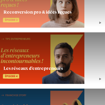
Reconversion pro & idées reçues
1MIN05
ENTREPRENDRE
Les réseaux d’entrepreneurs
1MIN54
JURIDIQUE