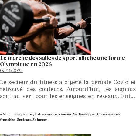
Le marché des salles de sport affiche une forme
Olympique en 2026
05/11/2025
Le secteur du fitness a digéré la période Covid et
retrouvé des couleurs. Aujourd’hui, les signaux
sont au vert pour les enseignes en réseaux. Entre
diversification de leur offre, fréquentation en
hausse et acquisition d’une clientèle plus jeune,
4 Min.
S'implanter, Entreprendre, Réseaux, Se développer, Comprendre la
elles multiplient…
franchise, Secteurs, Se lancer