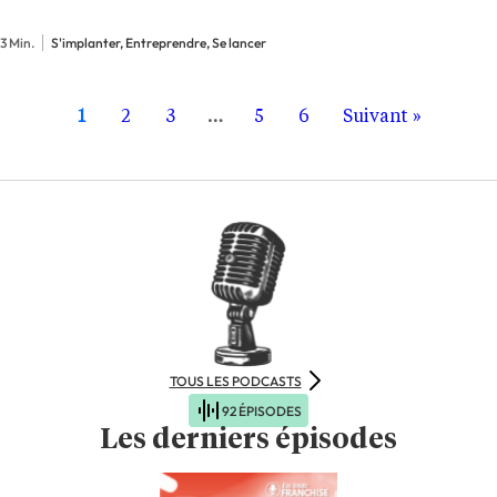
L’enseigne, fondée en 2015 par Benoît Magand et
Grégory Bonhomme, vient d’annoncer trois
3 Min.
S'implanter, Entreprendre, Se lancer
nouvelles implantations à Cannes, Narbonne et
Laval,…
1
2
3
…
5
6
Suivant »
TOUS LES PODCASTS
92 ÉPISODES
Les derniers épisodes