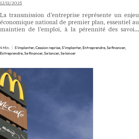
12/11/2025
La transmission d’entreprise représente un enjeu
économique national de premier plan, essentiel au
maintien de l’emploi, à la pérennité des savoir-
faire. Consciente de ces défis, Bpifrance renforce
son accompagnement à destination des cédants et
4 Min.
S'implanter, Cession reprise, S'implanter, Entreprendre, Se financer,
des repreneurs. Explications avec Virginie Si
Entreprendre, Se financer, Se lancer, Se lancer
Hassen,…