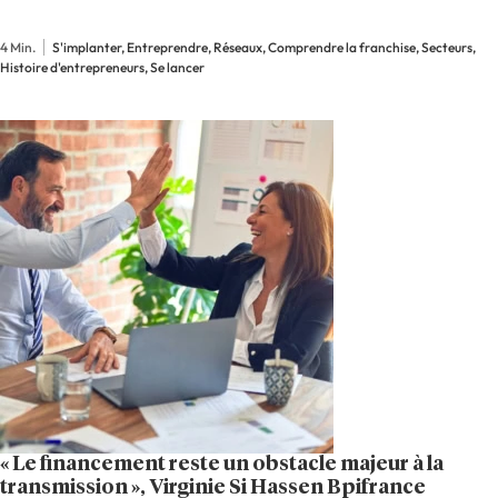
dans un secteur où la sécurité reste essentielle.
Explications. Le secteur de l’épilation laser a
4 Min.
S'implanter, Entreprendre, Réseaux, Comprendre la franchise, Secteurs,
récemment connu un changement législatif…
Histoire d'entrepreneurs, Se lancer
« Le financement reste un obstacle majeur à la
transmission », Virginie Si Hassen Bpifrance