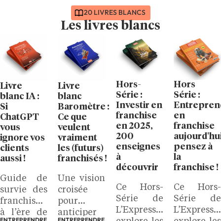
20 LIVRES BLANCS
Les livres blancs
Hors-
Hors
Livre
Livre
Série :
Série :
blanc IA :
blanc
Investir en
Entrepren
Si
Baromètre :
franchise
en
ChatGPT
Ce que
en 2025,
franchise
vous
veulent
200
aujourd'hui
ignore vos
vraiment
enseignes
pensez à
clients
les (futurs)
à
la
aussi !
franchisés !
découvrir
franchise !
Guide de
Une vision
Ce Hors-
Ce Hors-
survie des
croisée
Série de
Série de
franchises
pour
L’Express
L’Express
à l’ère de
anticiper
ENTREPRENDRE,
ENTREPRENDRE,