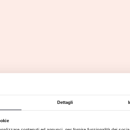
chiedere maggiori informazioni e a unirti a noi, siamo
tta Italia!
si esprimono
Dettagli
ookie
nalizzare contenuti ed annunci, per fornire funzionalità dei socia