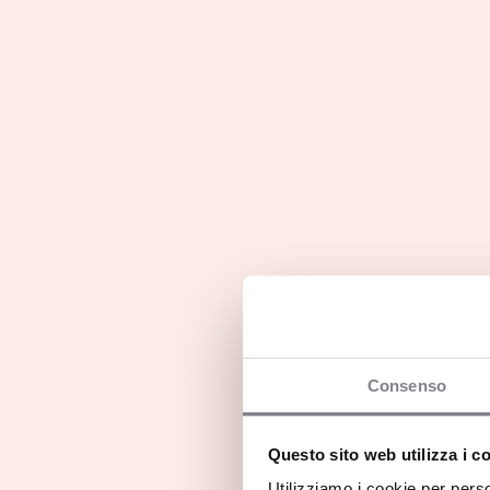
Se ti riconosci in tutto questo, non esitare a 
alla ricerca di partner per nuove aperture in tu
Franchisor e franchisee 
Consenso
Questo sito web utilizza i c
Utilizziamo i cookie per perso