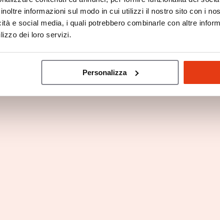
inoltre informazioni sul modo in cui utilizzi il nostro sito con i n
icità e social media, i quali potrebbero combinarle con altre inform
a dei franchisee
Parola dei franchisee
lizzo dei loro servizi.
ntra LAURA VESCO
Incontra ANTONIO
CESARANO
Personalizza
do al tuo futuro franchising?