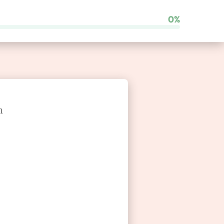
0%
Comparatore di franchising
n
Vuoi supporto per il tuo
progetto?