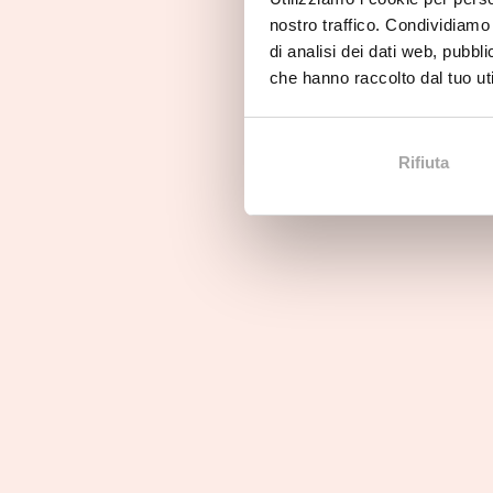
nostro traffico. Condividiamo 
di analisi dei dati web, pubbl
Parola del franchisor
Parol
che hanno raccolto dal tuo uti
Scoprite COSTADORO
Inco
Rifiuta
Vuoi dare un rapido sguar