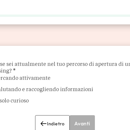
I FRANCHISING
MEDIA
EVENTI
ORO SOCIAL COFFEE
ase sei attualmente nel tuo percorso di apertura di u
sing?
*
ercando attivamente
alutando e raccogliendo informazioni
solo curioso
Avanti
Indietro