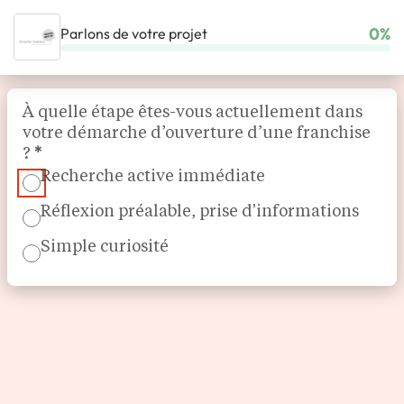
0%
Parlons de votre projet
ACCUEIL
NOS FRANCHISES
MAGASIN & COMMERCE SPÉCIALISÉ
Section
TREPPENMEISTER CRÉATEUR D’ESCALIERS
À quelle étape êtes-vous actuellement dans
votre démarche d’ouverture d’une franchise
?
*
Recherche active immédiate
Réflexion préalable, prise d'informations
Simple curiosité
Fabricant créateur d'escaliers design
Treppenmeister Créateur
d’Escaliers