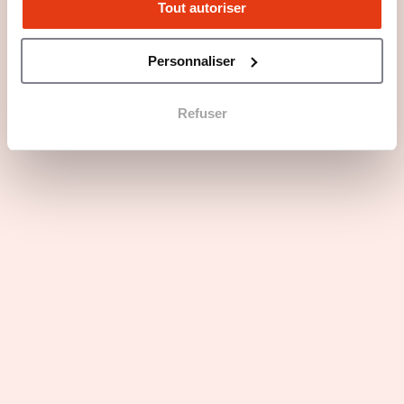
Tout autoriser
Personnaliser
Refuser
Questions principales
Les atouts du secteur d'activité
Profils recherchés
Rejoindre Treppenmeister Créateur
d'Escaliers en 3 points