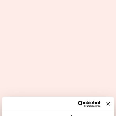
L’immersion au service du bien-
être
Questions principales
Les atouts du secteur d'activité