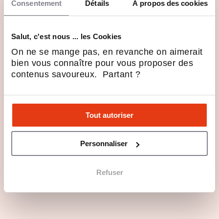
Consentement
Détails
À propos des cookies
Profils recherchés
Salut, c'est nous ... les Cookies
On ne se mange pas, en revanche on aimerait
bien vous connaître pour vous proposer des
Rejoindre The Sanctuary Group en 3
contenus savoureux. Partant ?
points
The Sanctuary Group : l’expertise fitness
premium désormais accessible en
Tout autoriser
franchise
Personnaliser
Les dernières actualités de The
Sanctuary Group
Refuser
Ouvrir un studio POSES : et si
c’était votre prochain projet
de vie ?