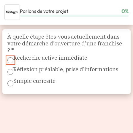
0%
Parlons de votre projet
ACCUEIL
NOS FRANCHISES
BEAUTÉ & BIEN-ÊTRE
Section
THE SANCTUARY GROUP
À quelle étape êtes-vous actuellement dans
votre démarche d’ouverture d’une franchise
?
*
Recherche active immédiate
Réflexion préalable, prise d'informations
Simple curiosité
Studios de sport et bien-être immersifs et premium
The Sanctuary Group