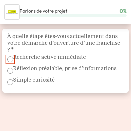
0%
Parlons de votre projet
ACCUEIL
NOS FRANCHISES
MAGASIN & COMMERCE SPÉCIALISÉ
Section
SOCOO’C
À quelle étape êtes-vous actuellement dans
votre démarche d’ouverture d’une franchise
?
*
Recherche active immédiate
Réflexion préalable, prise d'informations
Simple curiosité
Magasin de cuisine équipée
SoCoo’c