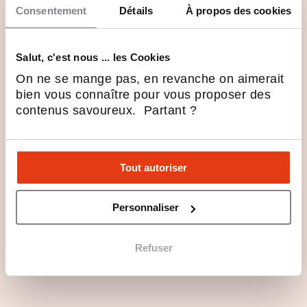
Consentement
Détails
À propos des cookies
Profils recherchés
Salut, c'est nous ... les Cookies
On ne se mange pas, en revanche on aimerait
Rejoindre SoCoo'c en 3 points
bien vous connaître pour vous proposer des
contenus savoureux. Partant ?
Les annonces
À reprendre
Tout autoriser
Personnaliser
Refuser
SoCoo’c – Super opportunité ! Reprise
d’un ou plusieurs magasins dans le Pas
de Calais (62)