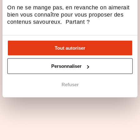
On ne se mange pas, en revanche on aimerait
bien vous connaître pour vous proposer des
Questions principales
contenus savoureux. Partant ?
Les atouts du secteur d'activité
Tout autoriser
Profils recherchés
Personnaliser
Rejoindre Répar'stores en 3 points
Refuser
International
La franchise est présente dans d’autres pays, tenté(e) par
une aventure internationale ?