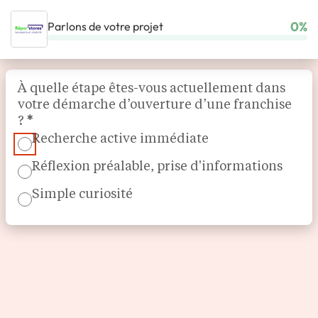
0%
Parlons de votre projet
ACCUEIL
NOS FRANCHISES
HABITAT & BÂTIMENT
RÉPAR’STORES
Section
À quelle étape êtes-vous actuellement dans
votre démarche d’ouverture d’une franchise
?
*
Recherche active immédiate
Réflexion préalable, prise d'informations
Simple curiosité
Réparation et modernisation de stores et volets roulants
Répar’stores