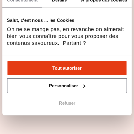
Salut, c'est nous ... les Cookies
Questions principales
On ne se mange pas, en revanche on aimerait
bien vous connaître pour vous proposer des
Les atouts du secteur d'activité
contenus savoureux. Partant ?
Profils recherchés
Tout autoriser
Rejoindre Promocash en 3 points
Personnaliser
Les dernières actualités de
Refuser
Promocash
Promocash inaugure son
nouveau magasin à Lourdes