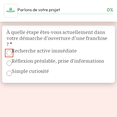
0%
Parlons de votre projet
ACCUEIL
NOS FRANCHISES
ALIMENTATION
PROMOCASH
Section
À quelle étape êtes-vous actuellement dans
votre démarche d’ouverture d’une franchise
?
*
Recherche active immédiate
Réflexion préalable, prise d'informations
Simple curiosité
Grossiste alimentaire
Promocash