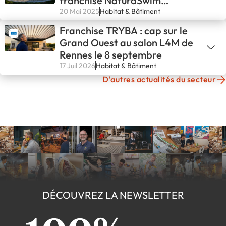
franchise NaturaSwim
d’Avignon !💪
20 Mai 2025
Habitat & Bâtiment
Franchise TRYBA : cap sur le
Grand Ouest au salon L4M de
Rennes le 8 septembre
17 Juil 2026
Habitat & Bâtiment
D'autres actualités du secteur
DÉCOUVREZ LA NEWSLETTER