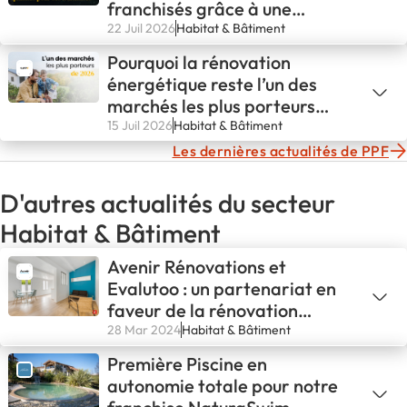
franchisés grâce à une
stratégie digitale nationale
22 Juil 2026
Habitat & Bâtiment
Pourquoi la rénovation
énergétique reste l’un des
marchés les plus porteurs
pour entreprendre en 2026
15 Juil 2026
Habitat & Bâtiment
Les dernières actualités de PPF
D'autres actualités du secteur
Habitat & Bâtiment
Avenir Rénovations et
Evalutoo : un partenariat en
faveur de la rénovation
énergétique
28 Mar 2024
Habitat & Bâtiment
Première Piscine en
autonomie totale pour notre