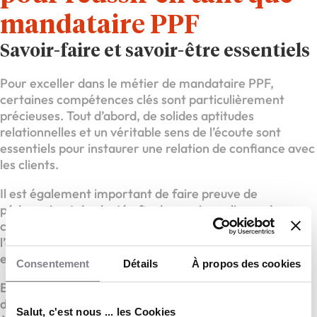
mandataire PPF
Savoir-faire et savoir-être essentiels
Pour exceller dans le métier de mandataire PPF,
certaines compétences clés sont particulièrement
précieuses. Tout d’abord, de solides aptitudes
relationnelles et un véritable sens de l’écoute sont
essentiels pour instaurer une relation de confiance avec
les clients.
Il est également important de faire preuve de
pédagogie et de clarté afin de savoir expliquer des
concepts techniques parfois complexes. La rigueur et
l’organisation sont indispensables pour assurer un suivi
efficace des dossiers et garantir la satisfaction client.
Consentement
Détails
À propos des cookies
En parallèle, les mandataires doivent faire preuve
d’autonomie, savoir prendre des initiatives et s’adapter
Salut, c'est nous ... les Cookies