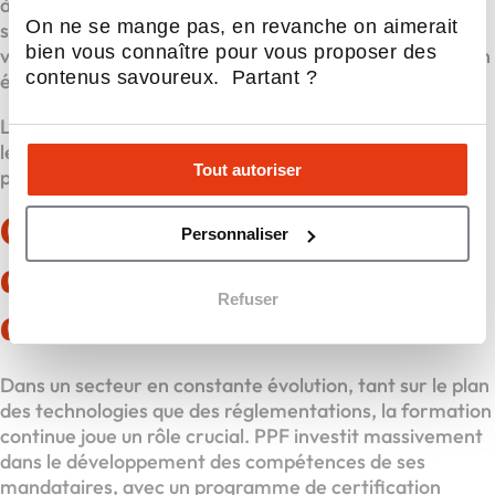
à un environnement en constante évolution. Enfin, une
On ne se mange pas, en revanche on aimerait
sensibilité aux enjeux environnementaux constitue un
bien vous connaître pour vous proposer des
véritable atout dans un secteur tourné vers la transition
contenus savoureux. Partant ?
énergétique.
La persévérance constitue également un atout majeur,
les cycles de vente pouvant parfois s’étendre sur
Tout autoriser
plusieurs semaines avant la concrétisation d’un projet.
Construisez votre succès
Personnaliser
dans un secteur porteur
Refuser
de sens
Dans un secteur en constante évolution, tant sur le plan
des technologies que des réglementations, la formation
continue joue un rôle crucial. PPF investit massivement
dans le développement des compétences de ses
mandataires, avec un programme de certification