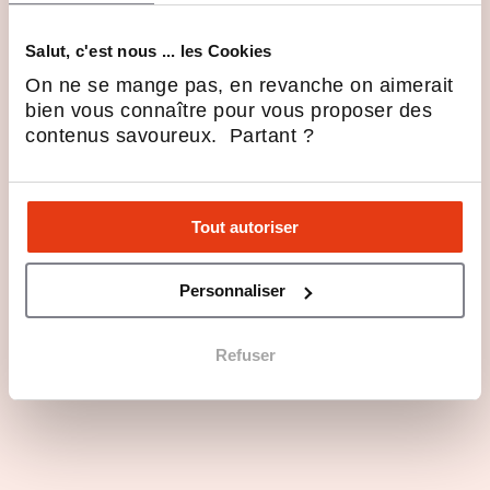
Questions principales
Salut, c'est nous ... les Cookies
Les atouts du secteur d'activité
On ne se mange pas, en revanche on aimerait
bien vous connaître pour vous proposer des
contenus savoureux. Partant ?
Profils recherchés
Rejoindre NACHOS en 4 points
Tout autoriser
Personnaliser
Les dernières actualités de
NACHOS
Refuser
Nachos dévoile sa nouvelle
identité et ses ambitions
28 Mar 2025
Actualités de la franchise
S’installer dans un centre