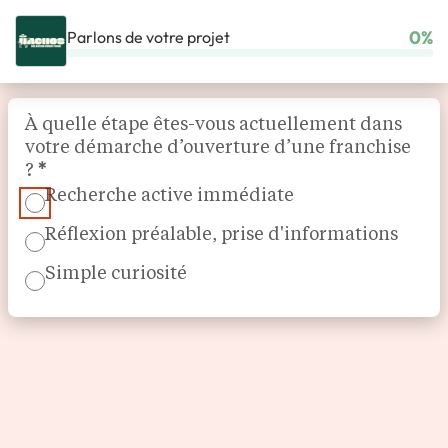
0%
Parlons de votre projet
ACCUEIL
NOS FRANCHISES
RESTAURATION
NACHOS
Section
À quelle étape êtes-vous actuellement dans
votre démarche d’ouverture d’une franchise
?
*
Recherche active immédiate
Réflexion préalable, prise d'informations
Simple curiosité
Cuisine mexicaine
NACHOS