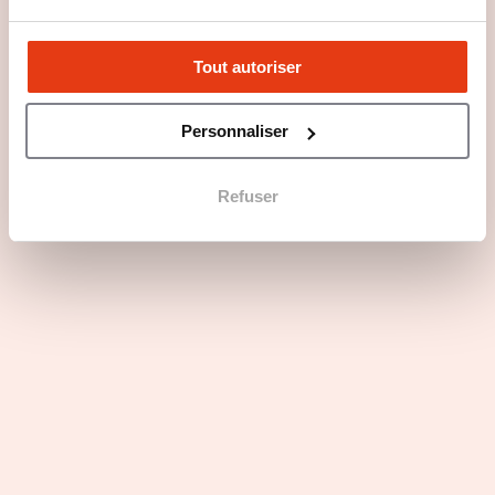
Tout autoriser
Questions principales
Personnaliser
Les atouts du secteur d'activité
Refuser
Profils recherchés
Rejoindre Pizza Mongelli 1961 en 4 points
Les dernières actualités de Mongelli
1961
Retour sur la “success story”