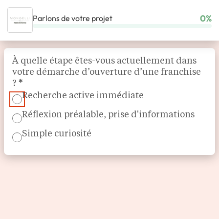
0%
Parlons de votre projet
ACCUEIL
NOS FRANCHISES
RESTAURATION
MONGELLI 1961
Section
À quelle étape êtes-vous actuellement dans
votre démarche d’ouverture d’une franchise
?
*
Recherche active immédiate
Réflexion préalable, prise d'informations
Simple curiosité
Pizzas italiennes
MONGELLI 1961