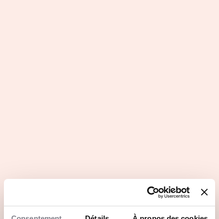
Questions principales
Les atouts du secteur d'activité
Profils recherchés
Rejoindre MONDE VIRTUEL en 3 points
Consentement
Détails
À propos des cookies