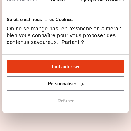
Notre ambition : transformer le
divertissement en une expérience
Salut, c'est nous ... les Cookies
immersive mémorable
On ne se mange pas, en revanche on aimerait
bien vous connaître pour vous proposer des
International
contenus savoureux. Partant ?
La franchise est présente dans d’autres pays, tenté(e) par
une aventure internationale ?
Tout autoriser
Personnaliser
Refuser
Basculer vers