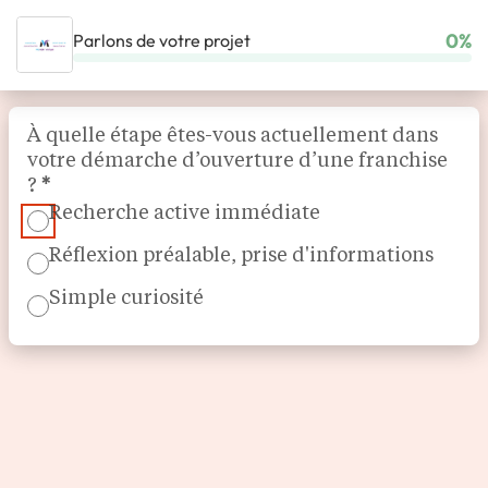
0%
Parlons de votre projet
ACCUEIL
NOS FRANCHISES
SPORTS ET LOISIRS
MONDE VIRTUEL
Section
À quelle étape êtes-vous actuellement dans
votre démarche d’ouverture d’une franchise
?
*
Recherche active immédiate
Réflexion préalable, prise d'informations
Simple curiosité
Complexe de loisirs Multiplex
MONDE VIRTUEL