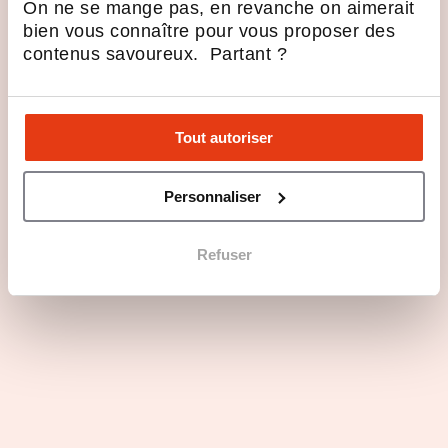
On ne se mange pas, en revanche on aimerait
bien vous connaître pour vous proposer des
contenus savoureux. Partant ?
MOBALPA – Reprise d’un magasin aux
Herbiers
Pays de la Loire
Tout autoriser
Confidentiel
Motif : Autre
Personnaliser
Refuser
À reprendre
MOBALPA – Reprise d’une franchise à
La-Roche-sur-Yon