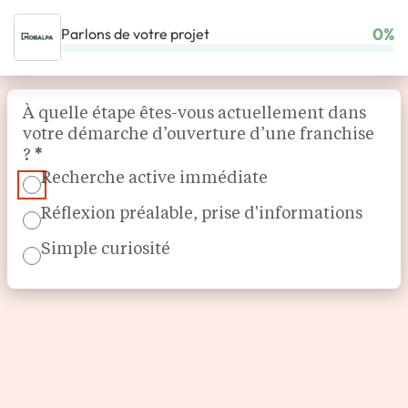
0%
Parlons de votre projet
ACCUEIL
NOS FRANCHISES
MAGASIN & COMMERCE SPÉCIALISÉ
Section
MOBALPA
À quelle étape êtes-vous actuellement dans
votre démarche d’ouverture d’une franchise
?
*
Recherche active immédiate
Réflexion préalable, prise d'informations
Simple curiosité
Spécialiste de l'aménagement intérieur
Mobalpa