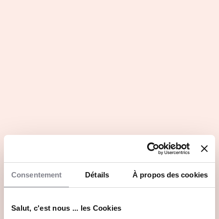
Les atouts du secteur d'activité
Profils recherchés
Rejoindre Mobalpa en 3 points
Pourquoi investir au sein de l'enseigne
Mobalpa ?
Les annonces
Consentement
Détails
À propos des cookies
À reprendre
Salut, c'est nous ... les Cookies