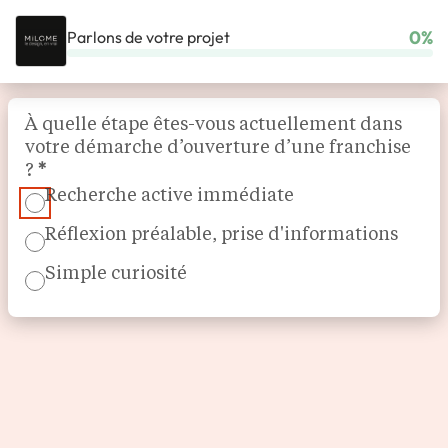
0%
Parlons de votre projet
ACCUEIL
NOS FRANCHISES
JEUNES RÉSEAUX
MILOME
Section
À quelle étape êtes-vous actuellement dans
votre démarche d’ouverture d’une franchise
?
*
Recherche active immédiate
Réflexion préalable, prise d'informations
Simple curiosité
Mobilier et décoration intérieure
MiLOME