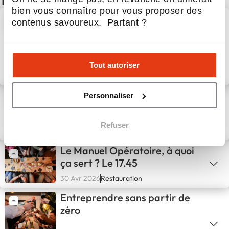
bien vous connaître pour vous proposer des
Convention 2026
contenus savoureux. Partant ?
Tout autoriser
21 Juil 2026
Restauration
Le service traiteur du 17.45 :
Personnaliser
une belle opportunité pour
nos futurs franchisés
Refuser
15 Juin 2026
Restauration
Le Manuel Opératoire, à quoi
ça sert ? Le 17.45
30 Avr 2026
Restauration
Entreprendre sans partir de
zéro