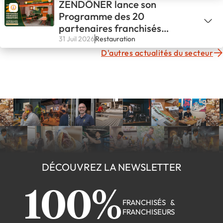
ZENDÖNER lance son
Programme des 20
partenaires franchisés
fondateurs
31 Juil 2026
Restauration
D'autres actualités du secteur
DÉCOUVREZ LA NEWSLETTER
100%
FRANCHISÉS &
FRANCHISEURS