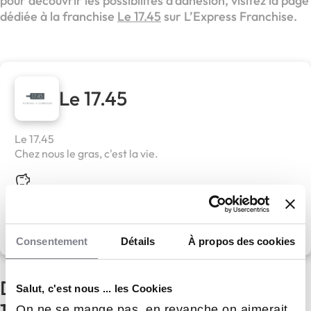
pour découvrir les possibilités d’adhésion, visitez la page
dédiée à la franchise
Le 17.45
sur L’Express Franchise.
Le 17.45
Le 17.45
Chez nous le gras, c'est la vie.
Apport personnel :
100 000 €
Découvrir le réseau
Consentement
Détails
À propos des cookies
D'autres actualités du réseau Le
Salut, c'est nous ... les Cookies
17.45
On ne se mange pas, en revanche on aimerait