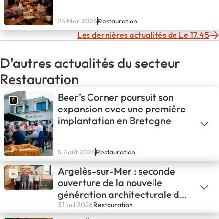
24 Mar 2026
Restauration
Les dernières actualités de Le 17.45
D'autres actualités du secteur
Restauration
Beer’s Corner poursuit son
expansion avec une première
implantation en Bretagne
5 Août 2026
Restauration
Argelès-sur-Mer : seconde
ouverture de la nouvelle
génération architecturale de
L'ATELIER PAPILLES !
31 Juil 2026
Restauration