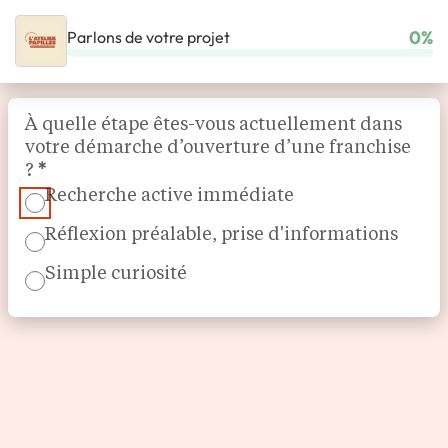
0%
Parlons de votre projet
ACCUEIL
NOS FRANCHISES
RESTAURATION
L’ATELIER PAPILLES
Section
À quelle étape êtes-vous actuellement dans
votre démarche d’ouverture d’une franchise
?
*
Recherche active immédiate
Réflexion préalable, prise d'informations
Simple curiosité
Pains et Cuisine boulangère
L’atelier Papilles