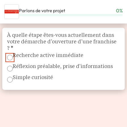
0%
Parlons de votre projet
ACCUEIL
NOS FRANCHISES
RESTAURATION
LA PANETIÈRE
Section
À quelle étape êtes-vous actuellement dans
votre démarche d’ouverture d’une franchise
?
*
Recherche active immédiate
Réflexion préalable, prise d'informations
Simple curiosité
Boulangerie Artisanale
LA PANETIÈRE