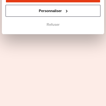
Les atouts du secteur d'activité
Personnaliser
Profils recherchés
Refuser
Rejoindre La Panetière en 3 points
La Panetière, une franchise entre
tradition et modernité
Les dernières actualités de La
Panetière
Rencontrez nous au Franchise
Expo Paris
13 Mar 2026
Restauration