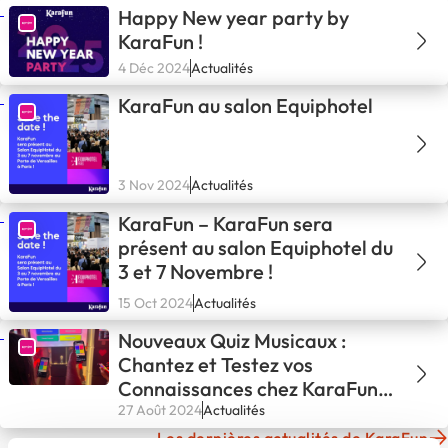
Happy New year party by
KaraFun !
4 Déc 2024
Actualités
KaraFun au salon Equiphotel
3 Nov 2024
Actualités
KaraFun – KaraFun sera
présent au salon Equiphotel du
3 et 7 Novembre !
15 Oct 2024
Actualités
Nouveaux Quiz Musicaux :
Chantez et Testez vos
Connaissances chez KaraFun
Bar
27 Août 2024
Actualités
Les dernières actualités de KaraFun