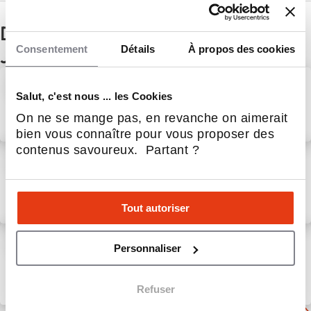
D'autres actualités du secteur
Consentement
Détails
À propos des cookies
Jeunes Réseaux
Pestaly accélère son
développement et recherche
Salut, c'est nous ... les Cookies
ses futurs franchisés partout
On ne se mange pas, en revanche on aimerait
en France
31 Juil 2026
Jeunes Réseaux
bien vous connaître pour vous proposer des
contenus savoureux. Partant ?
Témoignage de Frédéric
Buffet, franchisé Pestaly à
Tours
Tout autoriser
21 Juil 2026
Jeunes Réseaux
Cap sur Chartres avec
Personnaliser
Guillaume Dumast, franchisé
Pestaly
Refuser
8 Juin 2026
Jeunes Réseaux