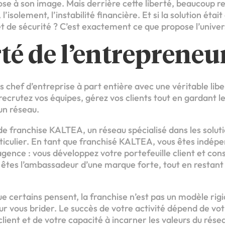
se à son image. Mais derrière cette liberté, beaucoup re
’isolement, l’instabilité financière. Et si la solution étai
et de sécurité ? C’est exactement ce que propose l’univer
rté de l’entrepreneu
s chef d’entreprise à part entière avec une véritable lib
 recrutez vos équipes, gérez vos clients tout en gardant l
n réseau.
e franchise KALTEA, un réseau spécialisé dans les solut
ticulier. En tant que franchisé KALTEA, vous êtes indépe
gence : vous développez votre portefeuille client et con
s êtes l’ambassadeur d’une marque forte, tout en restant
 certains pensent, la franchise n’est pas un modèle rigid
ur vous brider. Le succès de votre activité dépend de vot
client et de votre capacité à incarner les valeurs du rése