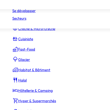
Réseaux
Commerce Associé
Se développer
Secteurs
Constructeur Piscines & Spas
Crèche & Micro-crèche
Cuisiniste
Fast-Food
Glacier
Habitat & Bâtiment
Halal
Hôtellerie & Camping
Hyper & Supermarchés