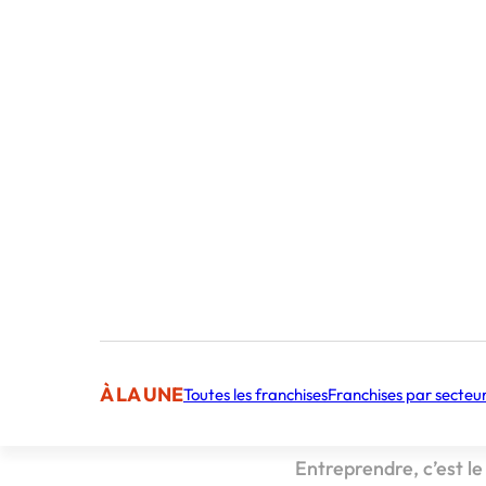
Publié par 
Sommaire
La liberté de l’e
Un cadre rassura
L’équilibre parfai
À LA UNE
Toutes les franchises
Franchises par secteu
Pour qui ?
Entreprendre, c’est le