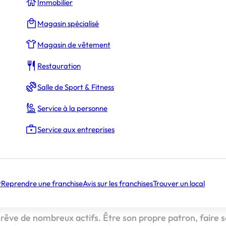
Immobilier
Magasin spécialisé
Magasin de vêtement
Restauration
Salle de Sport & Fitness
Kevin Torrano
Service à la personne
Service aux entreprises
ntrepreneur
nt
t
r
Reprendre une franchise
Avis sur les franchises
Trouver un local
 rêve de nombreux actifs. Être son propre patron, faire s