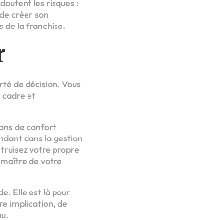
doutent les risques :
t de créer son
s de la franchise.
r
erté de décision. Vous
e cadre et
ions de confort
ndant dans la gestion
struisez votre propre
 maître de votre
e. Elle est là pour
re implication, de
au.