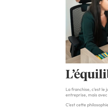
L’équil
La franchise, c’est l
entreprise, mais avec l
C’est cette philosoph