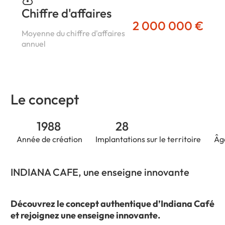
Chiffre d'affaires
2 000 000 €
Moyenne du chiffre d'affaires
annuel
Le concept
1988
28
Année de création
Implantations sur le territoire
Âg
INDIANA CAFE, une enseigne innovante
Découvrez le concept authentique d’Indiana Café
et rejoignez une enseigne innovante.