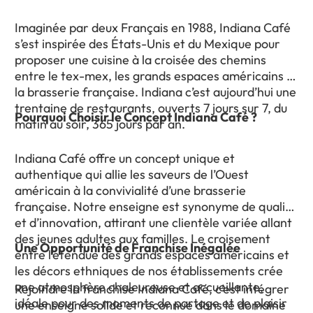
Imaginée par deux Français en 1988, Indiana Café
s’est inspirée des États-Unis et du Mexique pour
proposer une cuisine à la croisée des chemins
entre le tex-mex, les grands espaces américains et
la brasserie française. Indiana c’est aujourd’hui une
trentaine de restaurants, ouverts 7 jours sur 7, du
Pourquoi Choisir le Concept Indiana Café ?
matin au soir, 365 jours par an.
Indiana Café offre un concept unique et
authentique qui allie les saveurs de l’Ouest
américain à la convivialité d’une brasserie
française. Notre enseigne est synonyme de qualité
et d’innovation, attirant une clientèle variée allant
des jeunes adultes aux familles. Le croisement
Une Opportunité de Franchise Inégalée
entre l’étendue des grands espaces américains et
les décors ethniques de nos établissements crée
une atmosphère chaleureuse et accueillante,
Rejoindre la franchise Indiana Café, c’est intégrer
idéale pour des moments de partage et de plaisir
une enseigne solide et reconnue dans le domaine