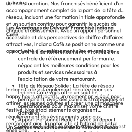
culinaire.
de la restauration. Nos franchisés bénéficient d’un
accompagnement complet de la part de la tête de
réseau, incluant une formation initiale approfondie
et un soutien continu pour garantir le succès de
Les Avantages de Devenir Franchisé Indiana
chaque établissement. Avec un apport personnel
Café
accessible et des perspectives de chiffre d’affaires
attractives, Indiana Café se positionne comme une
opportunité d’investissement sûre et rentable.
Centrale de Référencement : Profitez d’une
centrale de référencement performante,
négociant les meilleures conditions pour les
produits et services nécessaires à
l’exploitation de votre restaurant.
Tête de Réseau Solide : La tête de réseau
Indiana Café est également réputée pour ses
Indiana Café vous offre un soutien
happy hours attractifs, un moment privilégié pour
permanent, avec des conseils stratégiques et
attirer les jeunes adultes et créer une atmosphère
opérationnels pour maximiser votre chiffre
festive. Nos établissements organisent
d’affaires.
régulièrement des événements spéciaux,
Apport Personnel Réduit : Avec un apport
renforçant ainsi la notoriété et l’attrait de notre
personnel réduit, la franchise Indiana Café est
Un Soutien Inconditionnel de la Tête de Réseau
enseigne.