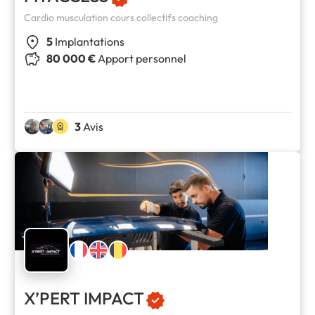
Cardio musculation cours collectifs coaching
5
Implantations
80 000 €
Apport personnel
3
Avis
X’PERT IMPACT