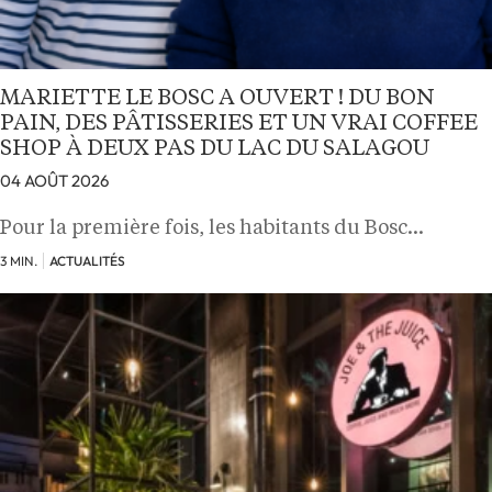
MARIETTE LE BOSC A OUVERT ! DU BON
PAIN, DES PÂTISSERIES ET UN VRAI COFFEE
SHOP À DEUX PAS DU LAC DU SALAGOU
04 AOÛT 2026
Pour la première fois, les habitants du Bosc…
3 MIN.
ACTUALITÉS