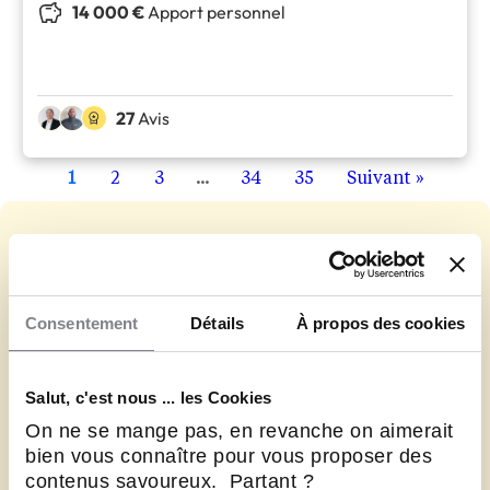
14 000 €
Apport personnel
27
Avis
1
2
3
...
34
35
Suivant »
Consentement
Détails
À propos des cookies
Reprenez une franchise
Salut, c'est nous ... les Cookies
On ne se mange pas, en revanche on aimerait
qui a déjà fait ses preuves
bien vous connaître pour vous proposer des
contenus savoureux. Partant ?