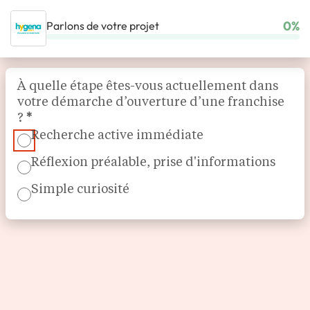
0%
Parlons de votre projet
ACCUEIL
NOS FRANCHISES
JEUNES RÉSEAUX
HYGENA
Section
À quelle étape êtes-vous actuellement dans
votre démarche d’ouverture d’une franchise
?
*
Recherche active immédiate
Réflexion préalable, prise d'informations
Simple curiosité
Équipements de cuisine
Hygena