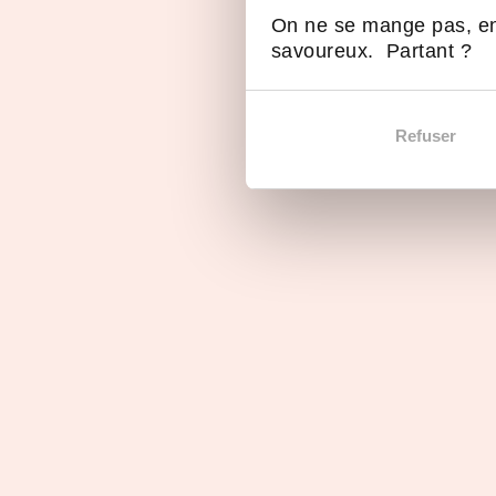
d’une marque innovante et d’un réseau struct
On ne se mange pas, en
savoureux. Partant ?
Prêt à révolutionner le marché avec hygena ? 
l’expansion d’une enseigne qui redéfinit la cui
Refuser
Ils en parlent...