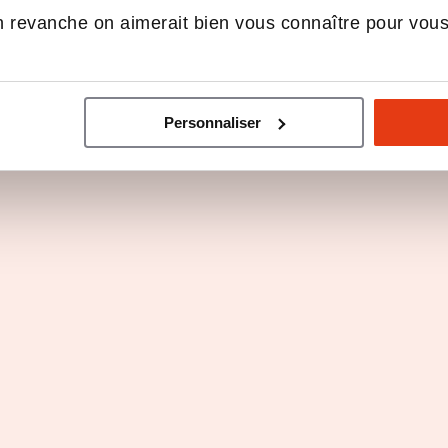
uré pour réussir.
 revanche on aimerait bien vous connaître pour vou
Intégrez un concept à fort potentiel et participez à
sine sur-mesure !
Personnaliser