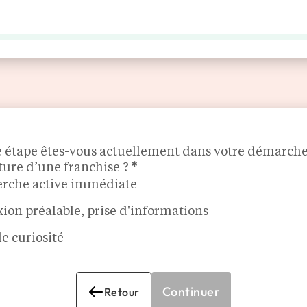
LES ENSEIGNES
MÉDIA
AGENDA
DÉCOUVRIR
e étape êtes-vous actuellement dans votre démarch
ture d’une franchise ?
*
rche active immédiate
xion préalable, prise d'informations
e curiosité
Continuer
Retour