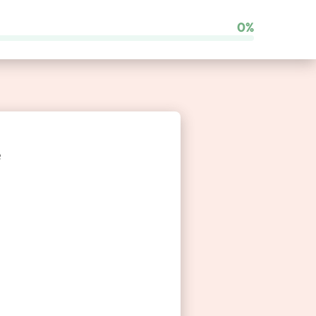
0%
Comparateur de franchises
e
Besoin d’un coup de main ?