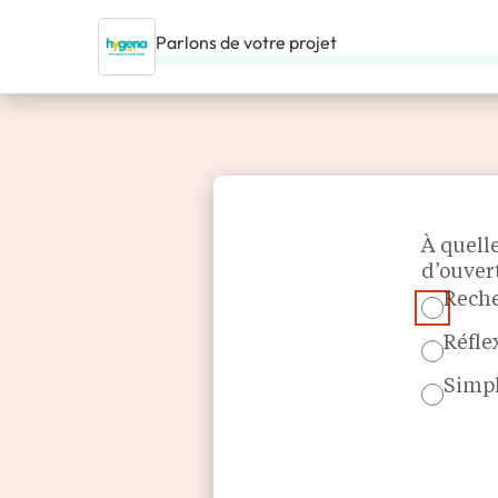
Parlons de votre projet
ACCUEIL
NOS FRANCHISES
JEUNES RÉSEAUX
HYGENA
Section
À quell
d’ouver
Reche
Réfle
Simpl