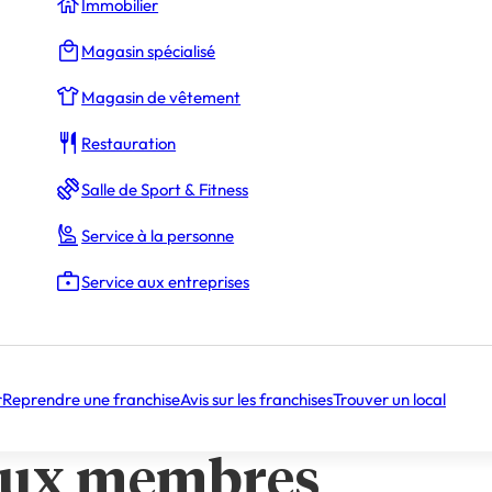
Immobilier
Magasin spécialisé
Magasin de vêtement
ssance de nos nouveaux membres
ours
Restauration
agner !
Salle de Sport & Fitness
GCL
, nous sommes heureux de constater l’expansion de 
Service à la personne
Experts en gestion. Et en 2024, nous avons de nouveau eu l
dans notre équipe !
Service aux entreprises
nnoncer que sept nouveaux Experts en gestion ont rejoi
 formation.
r
Reprendre une franchise
Avis sur les franchises
Trouver un local
la connaissance de 
ux membres