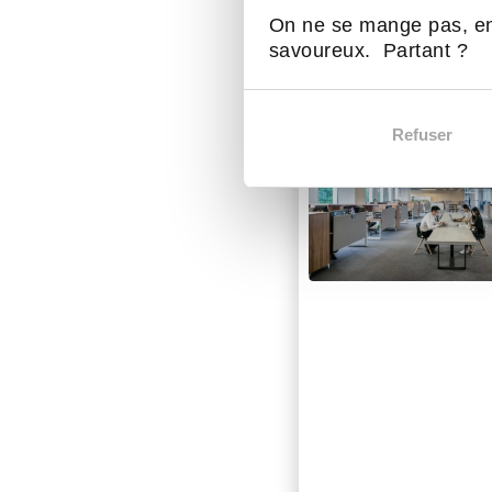
On ne se mange pas, en
D'autres act
savoureux. Partant ?
Refuser