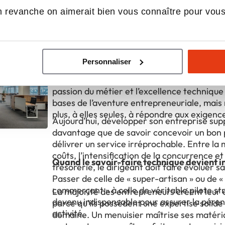
 revanche on aimerait bien vous connaître pour vou
ualités du réseau GCL Experts 
Pourquoi la maîtrise du métier ne suffit
grandir son entreprise
Personnaliser
Le constat est partagé par de nombreux dir
passion du métier et l’excellence technique
bases de l’aventure entrepreneuriale, mais 
plus, à elles seules, à répondre aux exigen
Aujourd’hui, développer son entreprise sup
davantage que de savoir concevoir un bon 
délivrer un service irréprochable. Entre la 
coûts, l’intensification de la concurrence et
Quand le savoir-faire technique devient i
trésorerie, le dirigeant doit faire évoluer s
Passer de celle de « super-artisan » ou de «
commerçant » à celle de véritable pilote st
La majorité des entrepreneurs créent leur 
devenu indispensable pour assurer la péren
parce qu’ils possèdent une expertise solide
activité.
domaine. Un menuisier maîtrise ses matéri