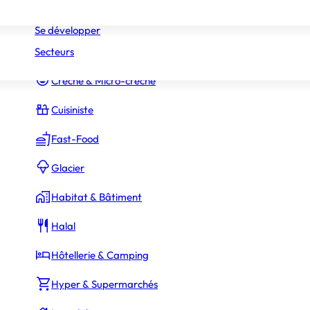
Réseaux
Commerce Associé
Se développer
Secteurs
Constructeur Piscines & Spas
Crèche & Micro-crèche
Cuisiniste
Fast-Food
Glacier
Habitat & Bâtiment
Halal
Hôtellerie & Camping
Hyper & Supermarchés
La Rédaction