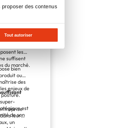
s proposer des contenus
Gestion
 plus à faire
Tout autoriser
igeants : la
 posent les
ne suffisent
ces du marché.
pose bien
produit ou
maîtrise des
 les enjeux de
nsuffisant
a posture.
 super-
ratégique est
entreprise
nité de son
 dans leur
aux, un