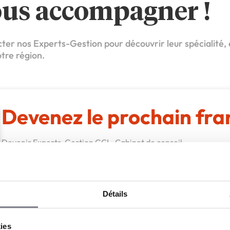
ous accompagner !
cter nos Experts-Gestion pour découvrir leur spécialité,
tre région.
Devenez le prochain fra
Devenir Experts-Gestion GCL, Cabinet de conseil
Apport personnel :
5 000 €
n
Détails
Découvrir le réseau
Demander une documentation
kies