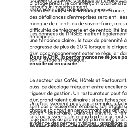
laquelle chaque euro engagé est évalué à l
pilotage précis, le commerçant avance à l’a
retour sur investissement.
reste vulnérable au moindre imprévu.
Selon les analyses de la Banque de France,
des défaillances d’entreprises seraient liée
manque de clients ou de savoir-faire, mais 
difficultés de trésorerie et de rentabilité 
Les données de l’INSEE mettent également
anticipées.
une tendance claire : le taux de pérennité à
progresse de plus de 20 % lorsque le dirige
d’un accompagnement externe régulier dan
Dans le CHR, la performance ne se joue p
son pilotage stratégique.
en salle ou en cuisine
Le secteur des Cafés, Hôtels et Restaurants i
aussi ce décalage fréquent entre excellenc
rigueur de gestion. Un restaurateur peut fa
d’un grand talent culinaire ; si ses fiches t
Un établissement peut, par exemple, affic
sont pas précisément établies, son établis
chaque soir tout en rencontrant des difficul
devenir déficitaire. Dans cet univers, la ren
ses fournisseurs. Un regard extérieur met 
joue parfois au gramme et à la minute près.
évidence des pertes invisibles : gaspillage 
un spécialiste du pilotage permet alors de 
Le conseiller en gestion, un appui décisif p