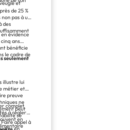
’aune de son
veugle et
 près de 25 %
s non pas à un
à des
insuffisamment
 en évidence
 cinq ans
ant bénéficie
s le cadre de
as seulement
llustre lui
e métier et
ire preuve
echniques ne
her complet
sement peut
tés à régler
tabilité se
souvent en
 Faire appel à
alimentaire
mettre en
our le