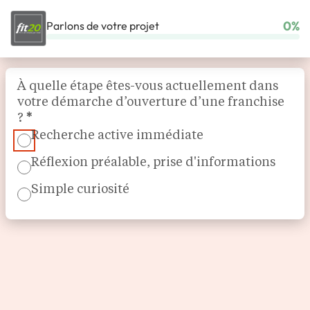
0%
Parlons de votre projet
ACCUEIL
NOS FRANCHISES
BEAUTÉ & BIEN-ÊTRE
FIT20
Section
À quelle étape êtes-vous actuellement dans
votre démarche d’ouverture d’une franchise
?
*
Recherche active immédiate
Réflexion préalable, prise d'informations
Simple curiosité
Entraînement personnel haut de gamme
fit20