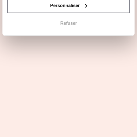
Personnaliser
Refuser
Questions principales
Les atouts du secteur d'activité
Profils recherchés
Rejoindre fit20 en 3 points
fit20 : La Méthode de Fitness