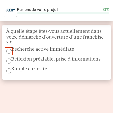
0%
Parlons de votre projet
ACCUEIL
NOS FRANCHISES
HABITAT & BÂTIMENT
FHV
Section
À quelle étape êtes-vous actuellement dans
votre démarche d’ouverture d’une franchise
?
*
Recherche active immédiate
Réflexion préalable, prise d'informations
Simple curiosité
Solutions de ventilation
FHV