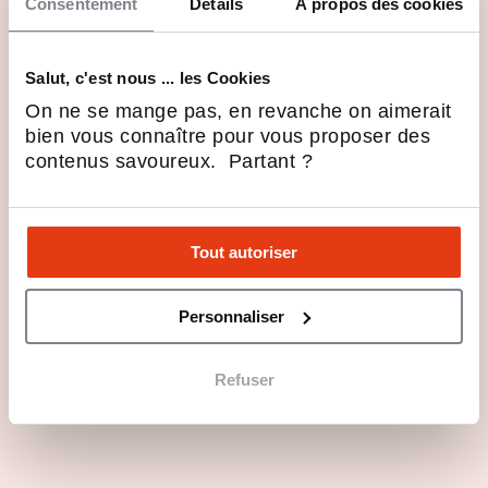
Consentement
Détails
À propos des cookies
Questions principales
Salut, c'est nous ... les Cookies
On ne se mange pas, en revanche on aimerait
Les points forts
bien vous connaître pour vous proposer des
contenus savoureux. Partant ?
Profils recherchés
Tout autoriser
Rejoindre FHV en 3 points
Personnaliser
Les dernières actualités de FHV -
Refuser
France Hygiène Ventilation
L’utilité concrète & l’impact
immédiat