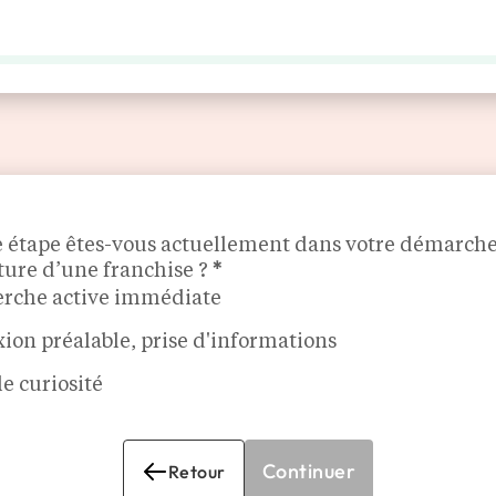
LES ENSEIGNES
MÉDIA
AGENDA
DÉCOUVRIR
ALISÉ
EASY CASH
e étape êtes-vous actuellement dans votre démarch
ture d’une franchise ?
*
rche active immédiate
xion préalable, prise d'informations
e curiosité
Continuer
Retour