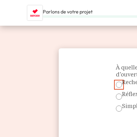
Parlons de votre projet
ACCUEIL
NOS FRANCHISES
MAGASIN & COMMERCE SPÉCI
Section
À quell
d’ouver
Reche
Réfle
Simpl