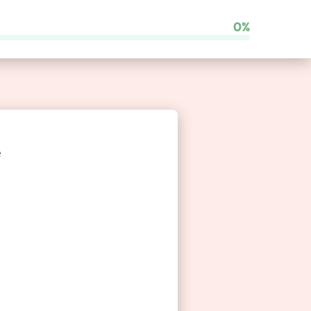
0%
Comparateur de franchises
e
Besoin d’un coup de main ?