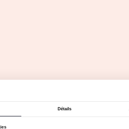
franchisées avec encore de nombreuses opportunités
Détails
kies