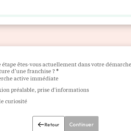
LES ENSEIGNES
MÉDIA
AGENDA
DÉCOUVRIR
ETVIE
e étape êtes-vous actuellement dans votre démarch
ture d’une franchise ?
*
rche active immédiate
xion préalable, prise d'informations
e curiosité
Continuer
Retour