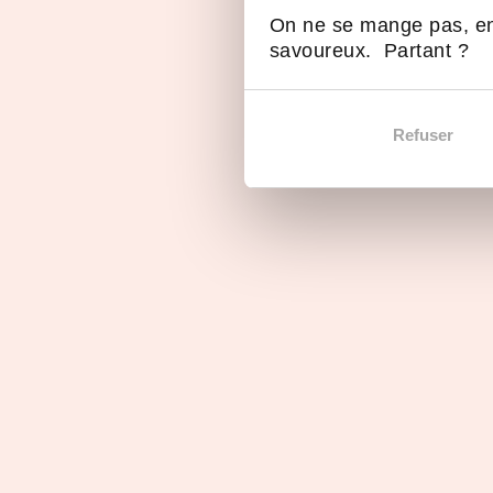
On ne se mange pas, en
savoureux. Partant ?
Parole de franchiseur
Parol
Rencontrez Mickaël
Renco
Refuser
Cohen, Co-fondateur de
Benon
DOMetVIE
anima
DOMe
Avis sur la franchise DO
Les 