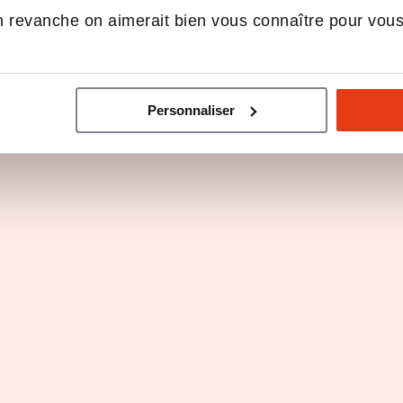
 revanche on aimerait bien vous connaître pour vou
e de franchiseur
Parole de franchiseur
ntrez Véronique
Rencontrez Mélissa 
Personnaliser
, Directrice
Responsable de
tion chez
développement che
tVIE
DOMetVIE
MetVIE
témoignages ont été désactivés. Veuillez
contacter Aviz
pour en savoir 