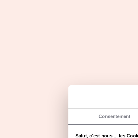
Le réseau compte actuellement 60 agences 
sur la France et l’Outre Mer à saisir !
Ils en parlent...
Consentement
Salut, c'est nous ... les Coo