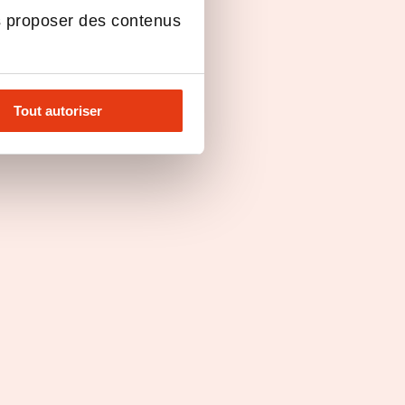
s proposer des contenus
Parole de franchisé(e)(s)
Caïjo,
Rencontrez Mame Sène,
Tout autoriser
Franchisée DOMetVIE
z
plus.