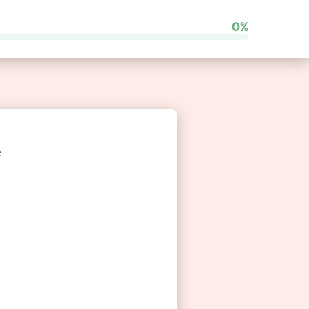
0%
Comparateur de franchises
e
Besoin d’un coup de main ?