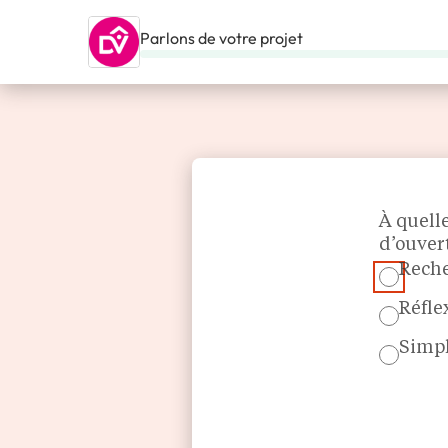
Parlons de votre projet
ACCUEIL
NOS FRANCHISES
HABITAT & BÂTIMENT
DOM
Section
À quell
d’ouver
Reche
Réfle
Simpl