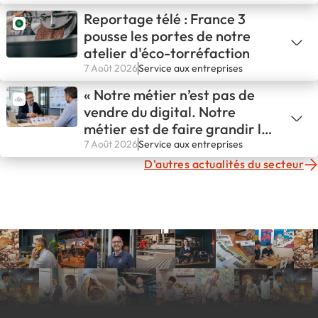
Reportage télé : France 3
pousse les portes de notre
atelier d'éco-torréfaction
7 Août 2026
Service aux entreprises
« Notre métier n’est pas de
vendre du digital. Notre
métier est de faire grandir les
entreprises. »
7 Août 2026
Service aux entreprises
D'autres actualités du secteur