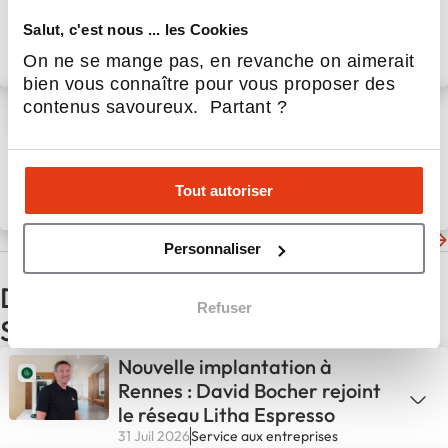
an ! 🚲
Salut, c'est nous ... les Cookies
On ne se mange pas, en revanche on aimerait
12 Nov 2025
Actualités
bien vous connaître pour vous proposer des
Nos vélos cargos sont en
contenus savoureux. Partant ?
manque !
Tout autoriser
6 Nov 2025
Service aux entreprises
Les dernières actualités de Citeliv
Personnaliser
D'autres actualités du secteur
Refuser
Service aux entreprises
Nouvelle implantation à
Rennes : David Bocher rejoint
le réseau Litha Espresso
31 Juil 2026
Service aux entreprises