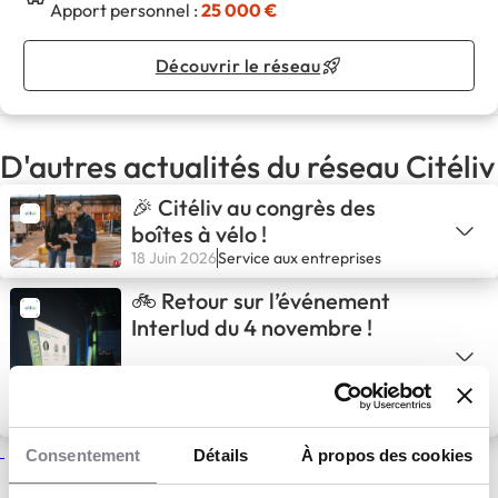
Apport personnel :
25 000 €
Découvrir le réseau
D'autres actualités du réseau Citéliv
🎉 Citéliv au congrès des
boîtes à vélo !
18 Juin 2026
Service aux entreprises
🚲 Retour sur l’événement
Interlud du 4 novembre !
17 Nov 2025
Service aux entreprises
Jérôme Langue, dirigeant
Consentement
Détails
À propos des cookies
franchisé Citéliv Lyon depuis 1