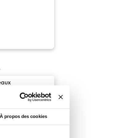
t
eaux
miers pas dans
r bien
 nouveaux
À propos des cookies
les commandes
ropre activité
ournant décisif