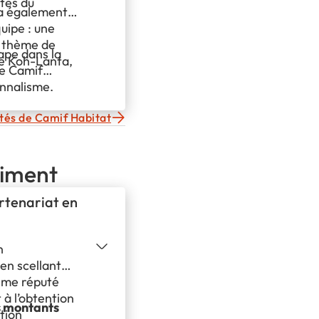
ités du
 a également
quipe : une
e thème de
ape dans la
 de Koh-Lanta,
de Camif
onnalisme.
ités de Camif Habitat
timent
artenariat en
n
en scellant
isme réputé
à l’obtention
s montants
tion