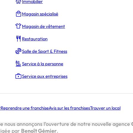
Immobilier
Magasin spécialisé
La Rédaction
Magasin de vêtement
Restauration
ocal à votre service
’aventure Camif Habitat
Salle de Sport & Fitness
Service à la personne
rlocuteur local à vo
Service aux entreprises
r
Reprendre une franchise
Avis sur les franchises
Trouver un local
 de la rénovation et de l’extension en France,
Camif Hab
oire pour offrir des solutions d’accompagnement sur mesur
e nous annonçons l’ouverture de notre nouvelle agence
irigée par
Benoît Gémier
.