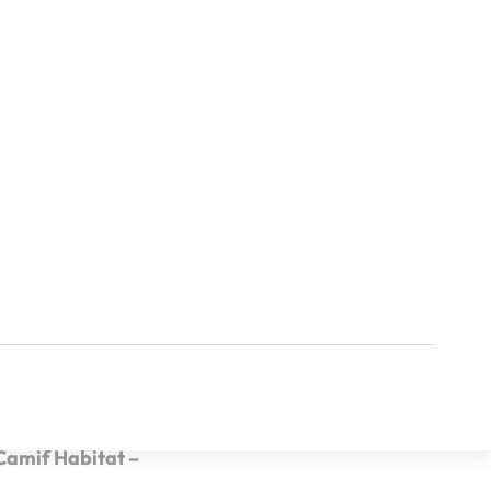
tre
itat
continue de se
e à ses clients. C’est
Camif Habitat –