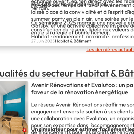
échange ouvert, en lien direct avec les réal
réalisé à partir de l’intervention.
Au-delà des temps de travail, l’événement
terrain.
laissé place à la convivialité et à l’esprit d’é
summer party en plein air, une soirée sur l
Ce séminaire 2025 marque une nouvelle ét
Gatsby, et une activité collective inspirée
construction du réseau, fidèle aux valeurs 
entre stratégie et bonne humeur.
Habitat : engagement, proximité, professi
27 Juin 2025
Habitat & Bâtiment
Les dernières actual
ualités du secteur Habitat & Bâ
Avenir Rénovations et Evalutoo : un p
faveur de la rénovation énergétique
Le réseau Avenir Rénovations réaffirme so
engagement envers le soutien à ses clients 
une collaboration avec Evalutoo, un organ
pour son expertise dans l’accompagnement 
Un simulateur pour estimer facilement le
de financements pour les projets de rénova