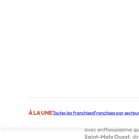
Publié par 
Sommaire
Un interlocuteur l
Rejoignez l
Un inte
service
À LA UNE
Toutes les franchises
Franchises par secteu
Acteur incontournable
déployer sur le territ
avec enthousiasme qu
Saint-Malo Ouest
, d