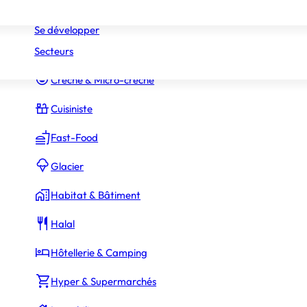
Réseaux
Commerce Associé
Se développer
Secteurs
Constructeur Piscines & Spas
Crèche & Micro-crèche
Cuisiniste
Fast-Food
Glacier
Habitat & Bâtiment
Halal
Hôtellerie & Camping
Hyper & Supermarchés