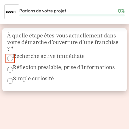
0%
Parlons de votre projet
ACCUEIL
NOS FRANCHISES
SPORTS ET LOISIRS
BODYHIT
Section
À quelle étape êtes-vous actuellement dans
votre démarche d’ouverture d’une franchise
?
*
Recherche active immédiate
Réflexion préalable, prise d'informations
Simple curiosité
Coaching personnalisé et électrostimulation
BODYHIT