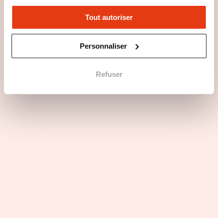
Tout autoriser
Personnaliser
Questions principales
Refuser
Les atouts du secteur d'activité
Profils recherchés
Rejoindre BODYHIT en 3 points
Les dernières actualités de BodyHit
LE PLUS GRAND BODYHIT