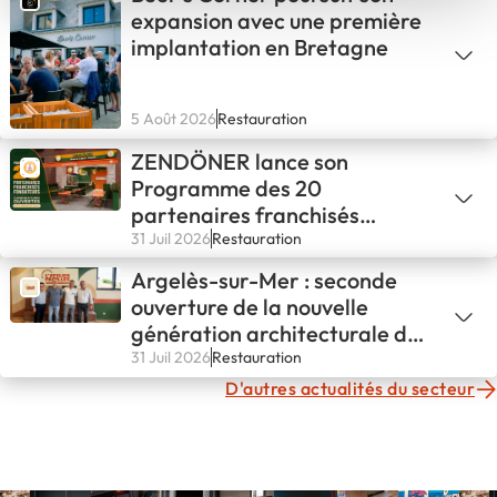
expansion avec une première
implantation en Bretagne
5 Août 2026
Restauration
ZENDÖNER lance son
Programme des 20
partenaires franchisés
fondateurs
31 Juil 2026
Restauration
Argelès-sur-Mer : seconde
ouverture de la nouvelle
génération architecturale de
L'ATELIER PAPILLES !
31 Juil 2026
Restauration
D'autres actualités du secteur