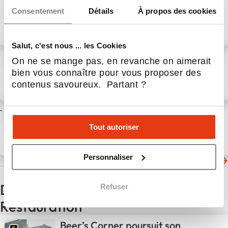
"Burgers, la bataille du 'fast
Consentement
Détails
À propos des cookies
good'" - Tribune de Julien
PERRET
20 Fév 2026
Restauration
Salut, c'est nous ... les Cookies
Une acquisition qui marquera
On ne se mange pas, en revanche on aimerait
l’histoire du burger gourmet
bien vous connaître pour vous proposer des
en France… 🥳🍔
contenus savoureux. Partant ?
6 Fév 2026
Restauration
BCHEF acquiert Les Burgers
de Papa et devient le premier
Tout autoriser
groupe du burger gourmet en
France
12 Jan 2026
Actualités
Personnaliser
Les dernières actualités de BCHEF
D'autres actualités du secteur
Refuser
Restauration
Beer’s Corner poursuit son