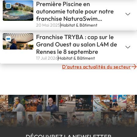
Première Piscine en
autonomie totale pour notre
franchise NaturaSwim
d’Avignon !💪
20 Mai 2025
Habitat & Bâtiment
Franchise TRYBA : cap sur le
Grand Ouest au salon L4M de
Rennes le 8 septembre
17 Juil 2026
Habitat & Bâtiment
D'autres actualités du secteur
DÉCOUVREZ LA NEWSLETTER