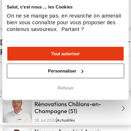
Apport personnel :
20 000 €
Salut, c'est nous ... les Cookies
Découvrir le réseau
On ne se mange pas, en revanche on aimerait
bien vous connaître pour vous proposer des
contenus savoureux. Partant ?
D'autres actualités du réseau Avenir
Rénovations
Tout autoriser
Nouveau franchisé Avenir
Rénovations Limoges Sud (87)
Personnaliser
30 Juil 2026
Actualités
Refuser
Nouveau Franchisé Avenir
Rénovations Châlons-en-
Champagne (51)
28 Juil 2026
Actualités