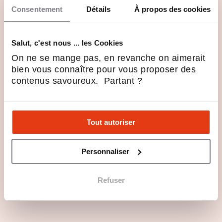
Consentement
Détails
À propos des cookies
Profils recherchés
Salut, c'est nous ... les Cookies
On ne se mange pas, en revanche on aimerait
Rejoindre Avenir Rénovations en 3 points
bien vous connaître pour vous proposer des
contenus savoureux. Partant ?
🚀 Avenir Rénovations : l’innovation au
service de la rénovation
Tout autoriser
Les annonces
Personnaliser
À reprendre
Refuser