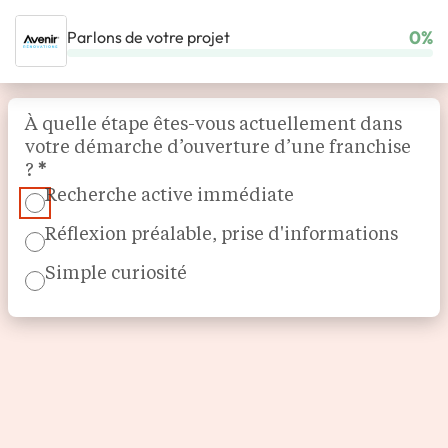
0%
Parlons de votre projet
ACCUEIL
NOS FRANCHISES
HABITAT & BÂTIMENT
Section
AVENIR RÉNOVATIONS
À quelle étape êtes-vous actuellement dans
votre démarche d’ouverture d’une franchise
?
*
Recherche active immédiate
Réflexion préalable, prise d'informations
Simple curiosité
Expert en rénovation
Avenir Rénovations