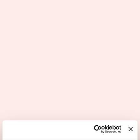
Avenir Rénovations est la
référence dans le domaine de
la rénovation tous corps d’état.
Questions principales
Les atouts du secteur d'activité