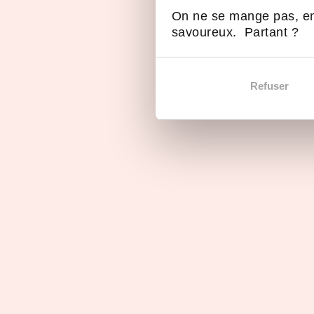
président d'Attila
On ne se mange pas, en
savoureux. Partant ?
En images
Refuser