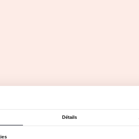
on
Parole de franchiseur
Détails
AY E-SALON ATTILA
Rencontrez Teddy
Marchand, Directeu
kies