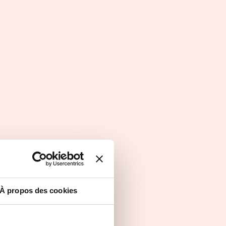
Parole de franchisé(e)(s)
À propos des cookies
Rencontrez Thierry
r de
Bastin, Franchisé