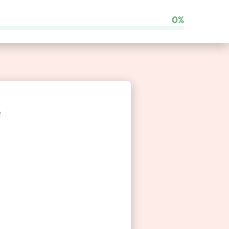
0%
Comparateur de franchises
e
Besoin d’un coup de main ?