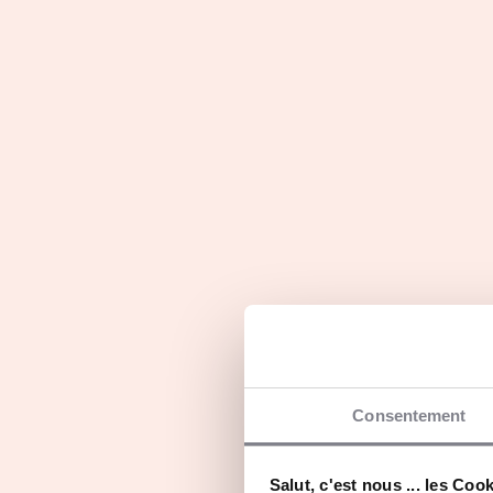
Ils en parlent...
Parole de franchiseur
E-sal
Consentement
Rencontrez Benoit
REPL
Lahaye, Fondateur et
Salut, c'est nous ... les Coo