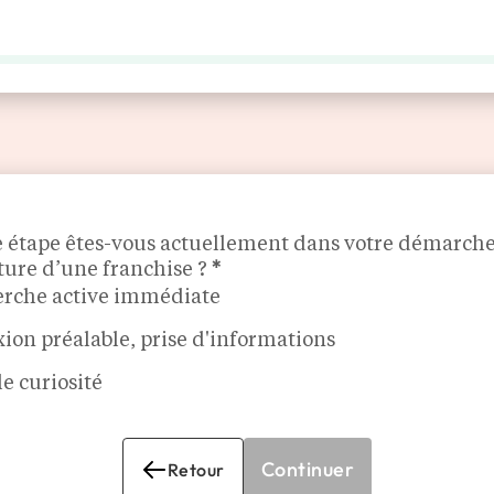
LES ENSEIGNES
MÉDIA
AGENDA
DÉCOUVRIR
ATTILA
e étape êtes-vous actuellement dans votre démarch
ture d’une franchise ?
*
rche active immédiate
xion préalable, prise d'informations
e curiosité
Continuer
Retour