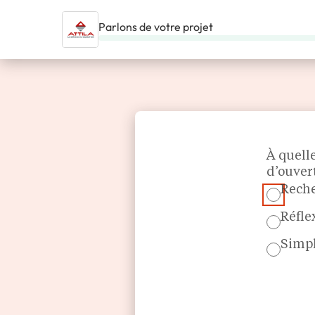
Parlons de votre projet
ACCUEIL
NOS FRANCHISES
SERVICE AUX ENTREPRISES
Section
À quell
d’ouver
Reche
Réfle
Simpl