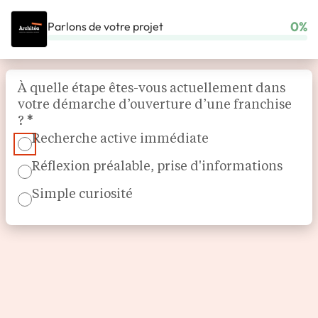
0%
Parlons de votre projet
ACCUEIL
NOS FRANCHISES
HABITAT & BÂTIMENT
ARCHITÉA
Section
À quelle étape êtes-vous actuellement dans
votre démarche d’ouverture d’une franchise
?
*
Recherche active immédiate
Réflexion préalable, prise d'informations
Simple curiosité
Expert en rénovation clé en main
Architéa