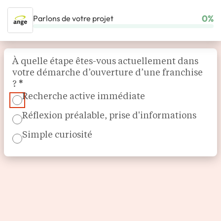
0%
Parlons de votre projet
ACCUEIL
NOS FRANCHISES
COUP DE CŒUR L'EXPRESS
Section
BOULANGERIE ANGE
À quelle étape êtes-vous actuellement dans
votre démarche d’ouverture d’une franchise
?
*
Recherche active immédiate
Réflexion préalable, prise d'informations
Simple curiosité
Boulangerie, Pâtisserie
Boulangerie Ange