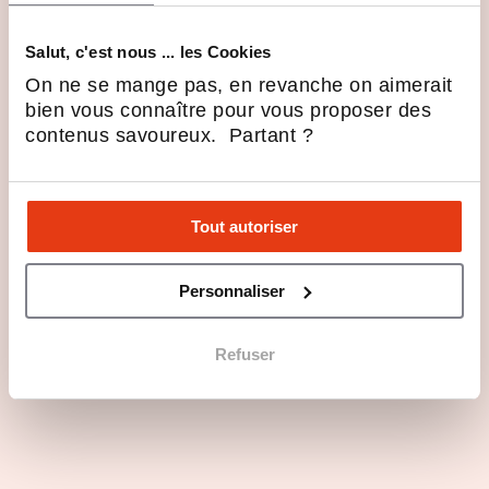
Salut, c'est nous ... les Cookies
Rejoindre Ange en 3 points
On ne se mange pas, en revanche on aimerait
bien vous connaître pour vous proposer des
Quelles sont les étapes de recrutement
contenus savoureux. Partant ?
pour devenir franchisé Ange ?
Quel modèle de franchise boulangerie
Tout autoriser
Ange choisir ?
Personnaliser
Les dernières actualités de
Boulangerie Ange
Refuser
Ange passe le cap des 300
boulangeries en France et
accélère sur le multisites
6 Mar 2026
Actualités de la franchise