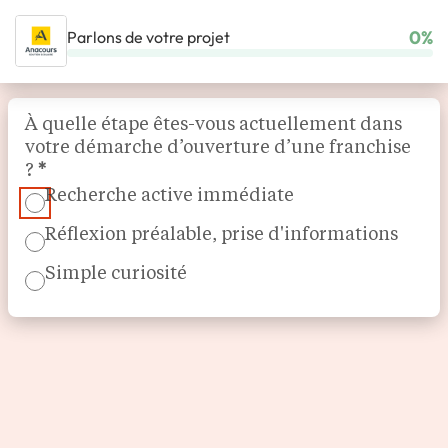
0%
Parlons de votre projet
ACCUEIL
NOS FRANCHISES
SERVICE À LA PERSONNE
ANACOURS
Section
À quelle étape êtes-vous actuellement dans
votre démarche d’ouverture d’une franchise
?
*
Recherche active immédiate
Réflexion préalable, prise d'informations
Simple curiosité
Soutien scolaire
ANACOURS