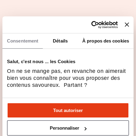
Consentement
Détails
À propos des cookies
Salut, c'est nous ... les Cookies
Questions principales
On ne se mange pas, en revanche on aimerait
bien vous connaître pour vous proposer des
Les atouts du secteur d'activité
contenus savoureux. Partant ?
Profils recherchés
Tout autoriser
Rejoindre Anacours en 3 points
Personnaliser