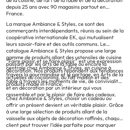
de la cuisine, de l’art de la table et de la décoration
depuis 25 ans avec 90 magasins partout en
France.
La marque Ambiance & Styles, ce sont des
commerçants interdépendants, réunis au sein de la
coopérative internationale EK, qui mutualisent
leurs savoir-faire et des outils communs. Le
catalogue Ambiance & Styles propose une large
gamme de produits allant des ustensiles de cuisine
“Faire plaisir et se faire plaisir” est une expression
passant par les arts de la table ou encore la
centrale chez Ambiance & Styles, en cuisine à
décoration. Nos produits répondent aux tendances
travers la gourmandise et le partage, en Arts de la
actuelles du cocooning, du fait maison et des
table à travers les moments de vie, de convivialité,
produits made in France.
et en décoration par un intérieur qui vous
ressemble et par le plaisir de faire des cadeaux.
Chez Ambiance & Styles, choisir un cadeau ou
offrir un présent devient un véritable plaisir. Grâce
à une large sélection de produits allant de la
vaisselle aux objets de décoration raffinés, chaque
client peut trouver l’idée parfaite pour marquer