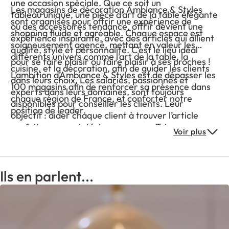
une occasion spéciale. Que ce soit un
Les magasins de décoration Ambiance & Styles
tableau unique, une pièce d’art de la table élégante
sont organisés pour offrir une expérience de
ou des accessoires tendance, offrir devient une
shopping fluide et agréable. Chaque espace est
expérience inspirante, avec des articles qui allient
soigneusement agencé, mettant en valeur les
qualité, style et personnalité. C’est le lieu idéal
différents univers comme l’art de la table, la
pour se faire plaisir ou faire plaisir à ses proches !
cuisine, et la décoration, afin de guider les clients
L’ambition d’Ambiance & Styles est de dépasser les
dans leurs choix. Les salariés, passionnés et
100 magasins afin de renforcer sa présence dans
experts dans leurs domaines, sont toujours
chaque région de France, et conforter notre
disponibles pour conseiller les clients. Leur
position de leader.
objectif : aider chaque client à trouver l’article
parfait pour son intérieur ou pour offrir.
Voir plus
Ils en parlent...