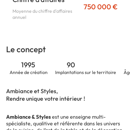
750 000 €
Moyenne du chiffre d'affaires
annuel
Le concept
1995
90
Année de création
Implantations sur le territoire
Âg
Ambiance et Styles,
Rendre unique votre intérieur !
Ambiance & Styles
est une enseigne multi-
spécialiste, qualitive et référente dans les univers