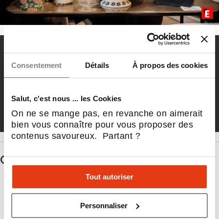
Réseau de commerçants
Consentement
Détails
À propos des cookies
spécialisés dans les articles
culinaires et décoratifs pour
Salut, c'est nous ... les Cookies
sublimer chaque table.
On ne se mange pas, en revanche on aimerait
bien vous connaître pour vous proposer des
contenus savoureux. Partant ?
Questions principales
Tout autoriser
Les atouts du secteur d'activité
Personnaliser