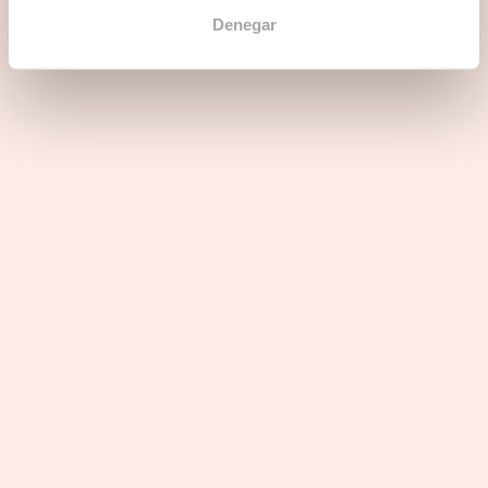
Denegar
Puntos fuertes del sector
Perfiles buscados
3 razones para unirse a Office Evolution
Internacional
La franquicia está presente en otros países. ¿Te interesa
una aventura internacional?