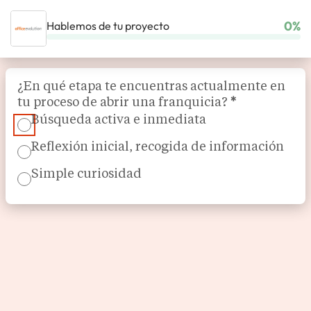
0%
Hablemos de tu proyecto
INICIO
NUESTRAS FRANQUICIAS
INMOBILIARIO
Section
OFFICE EVOLUTION
¿En qué etapa te encuentras actualmente en
tu proceso de abrir una franquicia?
*
Búsqueda activa e inmediata
Reflexión inicial, recogida de información
Simple curiosidad
Espacios de trabajo flexible
Office Evolution