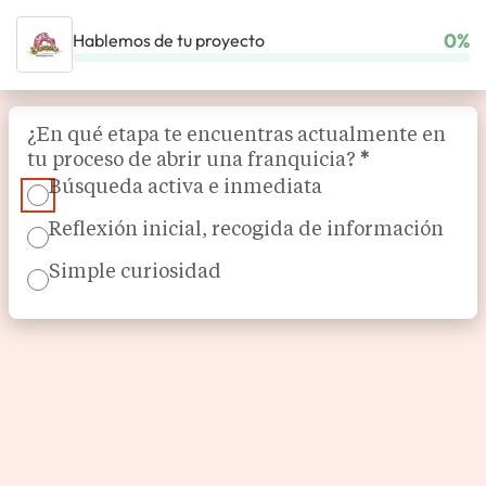
0%
Hablemos de tu proyecto
INICIO
NUESTRAS FRANQUICIAS
ALIMENTACIÓN
O´DREAMS
Section
¿En qué etapa te encuentras actualmente en
tu proceso de abrir una franquicia?
*
Búsqueda activa e inmediata
Reflexión inicial, recogida de información
Simple curiosidad
Doughnuts y Bubble Tea
O´Dreams