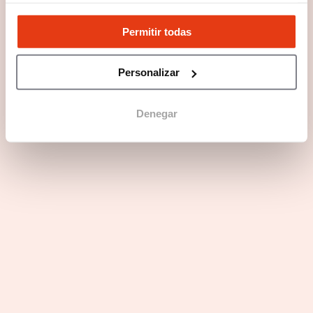
Permitir todas
Personalizar
Preguntas frecuentes
Denegar
Fortalezas del sector empresarial
Perfiles buscados
Únete a O´Dreams en 3 pasos
Últimas noticias de O´Dreams